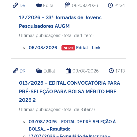
DRI
Edital
06/08/2026
21:34
Ministério da Cidadania
12/2026 – 33ª Jornadas de Jovens
Ministério da Saúde
Pesquisadores AUGM
Ultimas publicações: (total de 1 item)
Ministério de Minas e Energia
06/08/2026 –
Edital – Link
NOVO
Ministério da Ciência, Tecnologia, Inovações e Comunicações
Ministério do Meio Ambiente
DRI
Edital
03/08/2026
17:13
013/2026 – EDITAL CONVOCATÓRIA PARA
Ministério do Turismo
PRÉ-SELEÇÃO PARA BOLSA MÉRITO MRE
2026.2
Ministério do Desenvolvimento Regional
Ultimas publicações: (total de 3 itens)
Controladoria-Geral da União
03/08/2026 – EDITAL DE PRÉ-SELEÇÃO À
BOLSA… – Resultado
Ministério da Mulher, da Família e dos Direitos Humanos
17/07/2026 – Formulário de Inscrição –