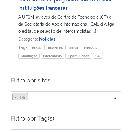
instituições francesas
Secretaria-Geral
A UFSM, através do Centro de Tecnologia (CT) e
da Secretaria de Apoio Internacional (SAI), divulga
Secretaria de Governo
o edital de seleção de intercambistas […]
Categoria:
Notícias
Gabinete de Segurança Institucional
Tags:
BOLSA
BRAFITEC
edital
FRANÇA
Graduação
intercâmbio
Oportunidade
SAI
Advocacia-Geral da União
Banco Central do Brasil
Filtro por sites:
Planalto
×
DRI
×
Filtro por Tag(s):