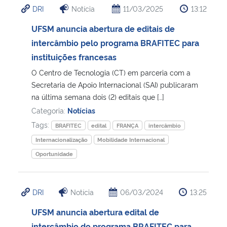
DRI
Notícia
11/03/2025
13:12
Ministério da Cidadania
UFSM anuncia abertura de editais de
Ministério da Saúde
intercâmbio pelo programa BRAFITEC para
instituições francesas
Ministério de Minas e Energia
O Centro de Tecnologia (CT) em parceria com a
Secretaria de Apoio Internacional (SAI) publicaram
Ministério da Ciência, Tecnologia, Inovações e Comunicações
na última semana dois (2) editais que […]
Categoria:
Notícias
Ministério do Meio Ambiente
Tags:
BRAFITEC
edital
FRANÇA
intercâmbio
Internacionalização
Mobilidade Internacional
Ministério do Turismo
Oportunidade
Ministério do Desenvolvimento Regional
DRI
Notícia
06/03/2024
13:25
Controladoria-Geral da União
UFSM anuncia abertura edital de
Ministério da Mulher, da Família e dos Direitos Humanos
intercâmbio do programa BRAFITEC para