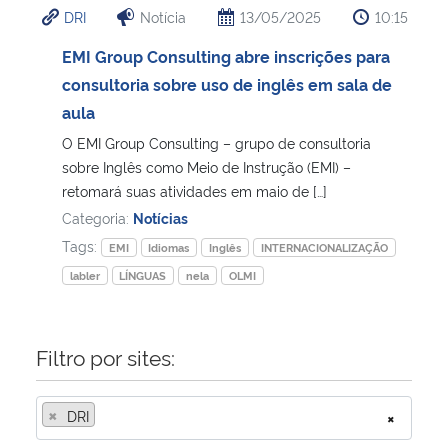
DRI
Notícia
13/05/2025
10:15
Ministério da Cidadania
EMI Group Consulting abre inscrições para
Ministério da Saúde
consultoria sobre uso de inglês em sala de
aula
Ministério de Minas e Energia
O EMI Group Consulting – grupo de consultoria
sobre Inglês como Meio de Instrução (EMI) –
Ministério da Ciência, Tecnologia, Inovações e Comunicações
retomará suas atividades em maio de […]
Categoria:
Notícias
Ministério do Meio Ambiente
Tags:
EMI
Idiomas
Inglês
INTERNACIONALIZAÇÃO
labler
LÍNGUAS
nela
OLMI
Ministério do Turismo
Ministério do Desenvolvimento Regional
Filtro por sites:
Controladoria-Geral da União
×
DRI
×
Ministério da Mulher, da Família e dos Direitos Humanos