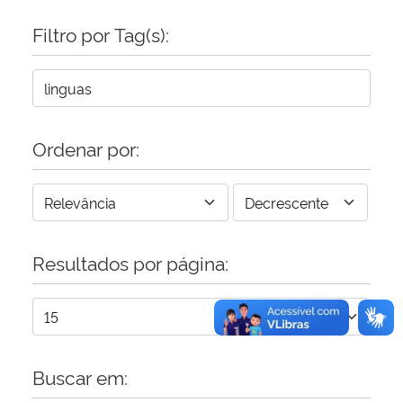
Filtro por Tag(s):
Secretaria-Geral
Secretaria de Governo
Gabinete de Segurança Institucional
Ordenar por:
Advocacia-Geral da União
Banco Central do Brasil
Resultados por página:
Planalto
Buscar em: