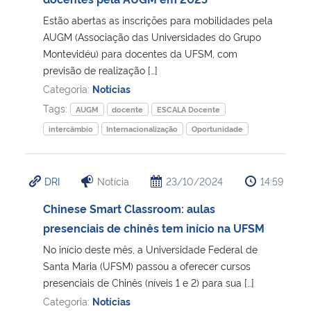
Estão abertas as inscrições para mobilidades pela
Secretaria-Geral
AUGM (Associação das Universidades do Grupo
Montevidéu) para docentes da UFSM, com
Secretaria de Governo
previsão de realização […]
Categoria:
Notícias
Gabinete de Segurança Institucional
Tags:
AUGM
docente
ESCALA Docente
intercâmbio
Internacionalização
Oportunidade
Advocacia-Geral da União
Banco Central do Brasil
DRI
Notícia
23/10/2024
14:59
Chinese Smart Classroom: aulas
Planalto
presenciais de chinês tem início na UFSM
No início deste mês, a Universidade Federal de
Santa Maria (UFSM) passou a oferecer cursos
presenciais de Chinês (níveis 1 e 2) para sua […]
Categoria:
Notícias