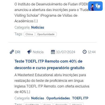
O Instituto de Desenvolvimento de Fudan (FDDI)
anunciou a abertura das inscrições para o “Fudan
Visiting Scholar” (Programa de Visitas de
Acadêmicos […]
Categoria:
Notícias
Tags:
China
Oportunidade
DRI
Notícia
10/07/2024
12:44
Teste TOEFL ITP Remoto com 40% de
desconto e curso preparatório gratuito
A Mastertest Educational abriu inscrições para
realização do teste de proficiência em língua
inglesa TOEFL ITP Remoto, com oferta exclusiva
de 40% […]
Categoria:
Notícias
,
Oportunidades
,
TOEFL ITP
Tags:
Certificado
Curso
Desconto
Idiomas