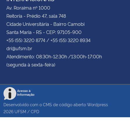
Av. Roraima nº 1000
Reitoria - Prédio 47, sala 748
Cidade Universitária - Bairro Camobi
Santa Maria - RS - CEP: 97105-900
+55 (55) 3220 8774 / +55 (55) 3220 8934
dri@ufsm.br
Atendimento: 08:30h-12:30h /13:00h-17:00h
(segunda à sexta-feira)
Acesso à
Informação
Desenvolvido com o CMS de código aberto
Wordpress
2026
UFSM
/
CPD