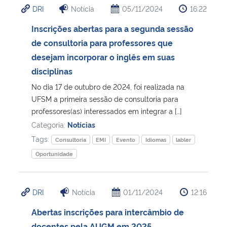
DRI
Notícia
05/11/2024
16:22
Ministério da Cidadania
Inscrições abertas para a segunda sessão
Ministério da Saúde
de consultoria para professores que
desejam incorporar o inglês em suas
Ministério de Minas e Energia
disciplinas
No dia 17 de outubro de 2024, foi realizada na
Ministério da Ciência, Tecnologia, Inovações e Comunicações
UFSM a primeira sessão de consultoria para
professores(as) interessados em integrar a […]
Ministério do Meio Ambiente
Categoria:
Notícias
Tags:
Consultoria
EMI
Evento
Idiomas
labler
Ministério do Turismo
Oportunidade
Ministério do Desenvolvimento Regional
DRI
Notícia
01/11/2024
12:16
Controladoria-Geral da União
Abertas inscrições para intercâmbio de
Ministério da Mulher, da Família e dos Direitos Humanos
docentes pela AUGM em 2025