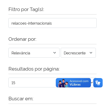
Filtro por Tag(s):
Secretaria-Geral
Secretaria de Governo
Gabinete de Segurança Institucional
Ordenar por:
Advocacia-Geral da União
Banco Central do Brasil
Resultados por página:
Planalto
Buscar em: