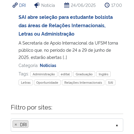
DRI
Notícia
24/06/2025
17:00
Ministério da Cidadania
SAI abre seleção para estudante bolsista
Ministério da Saúde
das áreas de Relações Internacionais,
Letras ou Administração
Ministério de Minas e Energia
A Secretaria de Apoio Internacional da UFSM torna
público que, no período de 24 a 29 de junho de
Ministério da Ciência, Tecnologia, Inovações e Comunicações
2025, estarão abertas […]
Categoria:
Notícias
Ministério do Meio Ambiente
Tags:
Administração
edital
Graduação
Inglês
Letras
Oportunidade
Relações Internacionais
SAI
Ministério do Turismo
Ministério do Desenvolvimento Regional
Filtro por sites:
Controladoria-Geral da União
×
DRI
×
Ministério da Mulher, da Família e dos Direitos Humanos