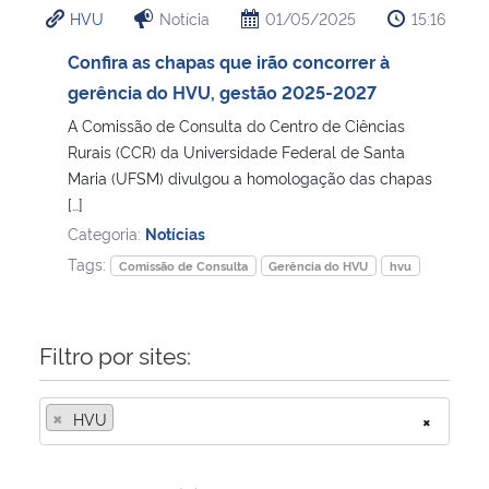
HVU
Notícia
01/05/2025
15:16
Ministério da Cidadania
Confira as chapas que irão concorrer à
Ministério da Saúde
gerência do HVU, gestão 2025-2027
A Comissão de Consulta do Centro de Ciências
Ministério de Minas e Energia
Rurais (CCR) da Universidade Federal de Santa
Maria (UFSM) divulgou a homologação das chapas
Ministério da Ciência, Tecnologia, Inovações e Comunicações
[…]
Categoria:
Notícias
Ministério do Meio Ambiente
Tags:
Comissão de Consulta
Gerência do HVU
hvu
Ministério do Turismo
Filtro por sites:
Ministério do Desenvolvimento Regional
×
HVU
×
Controladoria-Geral da União
Ministério da Mulher, da Família e dos Direitos Humanos