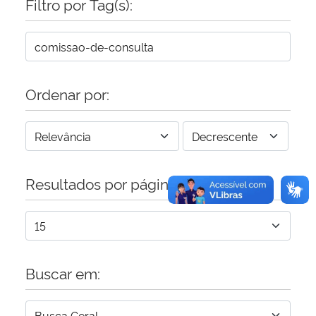
Filtro por Tag(s):
Secretaria-Geral
Secretaria de Governo
Ordenar por:
Gabinete de Segurança Institucional
Advocacia-Geral da União
Resultados por página:
Banco Central do Brasil
Planalto
Buscar em: