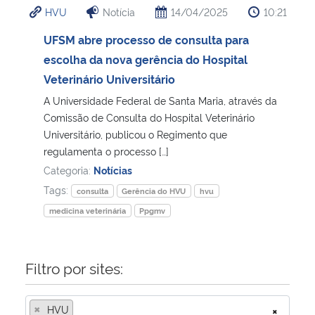
HVU
Notícia
14/04/2025
10:21
Ministério da Cidadania
UFSM abre processo de consulta para
Ministério da Saúde
escolha da nova gerência do Hospital
Veterinário Universitário
Ministério de Minas e Energia
A Universidade Federal de Santa Maria, através da
Comissão de Consulta do Hospital Veterinário
Ministério da Ciência, Tecnologia, Inovações e Comunicações
Universitário, publicou o Regimento que
regulamenta o processo […]
Ministério do Meio Ambiente
Categoria:
Notícias
Tags:
consulta
Gerência do HVU
hvu
Ministério do Turismo
medicina veterinária
Ppgmv
Ministério do Desenvolvimento Regional
Filtro por sites:
Controladoria-Geral da União
×
HVU
×
Ministério da Mulher, da Família e dos Direitos Humanos