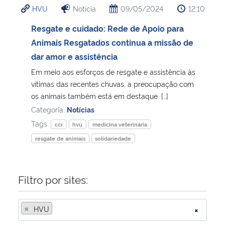
HVU
Notícia
09/05/2024
12:10
Ministério da Cidadania
Resgate e cuidado: Rede de Apoio para
Ministério da Saúde
Animais Resgatados continua a missão de
dar amor e assistência
Ministério de Minas e Energia
Em meio aos esforços de resgate e assistência às
vítimas das recentes chuvas, a preocupação com
Ministério da Ciência, Tecnologia, Inovações e Comunicações
os animais também está em destaque. […]
Categoria:
Notícias
Ministério do Meio Ambiente
Tags:
ccr
hvu
medicina veterinária
resgate de animais
solidariedade
Ministério do Turismo
Ministério do Desenvolvimento Regional
Filtro por sites:
Controladoria-Geral da União
×
HVU
×
Ministério da Mulher, da Família e dos Direitos Humanos