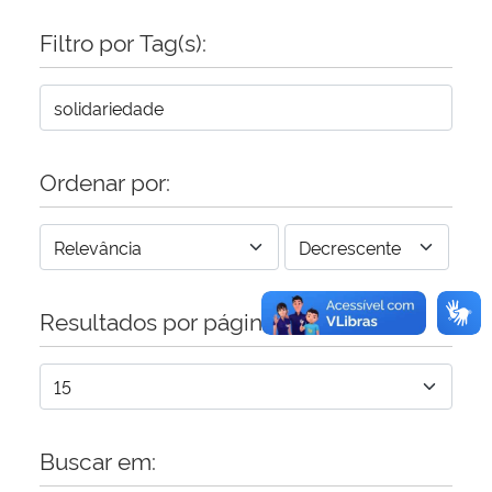
Filtro por Tag(s):
Secretaria-Geral
Secretaria de Governo
Gabinete de Segurança Institucional
Ordenar por:
Advocacia-Geral da União
Banco Central do Brasil
Resultados por página:
Planalto
Buscar em: