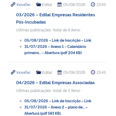
InovaTec
Edital
05/08/2026
23:43
Ministério da Cidadania
03/2026 – Edital Empresas Residentes
Ministério da Saúde
Pós-Incubadas
Ultimas publicações: (total de 6 itens)
Ministério de Minas e Energia
05/08/2026 – Link de Inscrição – Link
Ministério da Ciência, Tecnologia, Inovações e Comunicações
31/07/2026 – Anexo 1 – Calendário
primeiro… – Abertura (pdf 204 KB)
Ministério do Meio Ambiente
InovaTec
Edital
05/08/2026
23:43
Ministério do Turismo
04/2026 – Edital Empresas Associadas
Ministério do Desenvolvimento Regional
Ultimas publicações: (total de 5 itens)
05/08/2026 – Link de Inscrição – Link
Controladoria-Geral da União
31/07/2026 – Anexo 2 – plano de… –
Abertura (pdf 583 KB)
Ministério da Mulher, da Família e dos Direitos Humanos