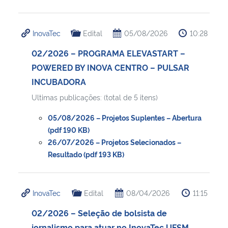
Secretaria-Geral
InovaTec
Edital
05/08/2026
10:28
Secretaria de Governo
02/2026 – PROGRAMA ELEVASTART –
POWERED BY INOVA CENTRO – PULSAR
Gabinete de Segurança Institucional
INCUBADORA
Ultimas publicações: (total de 5 itens)
Advocacia-Geral da União
05/08/2026 – Projetos Suplentes – Abertura
(pdf 190 KB)
Banco Central do Brasil
26/07/2026 – Projetos Selecionados –
Resultado (pdf 193 KB)
Planalto
InovaTec
Edital
08/04/2026
11:15
02/2026 – Seleção de bolsista de
jornalismo para atuar no InovaTec UFSM