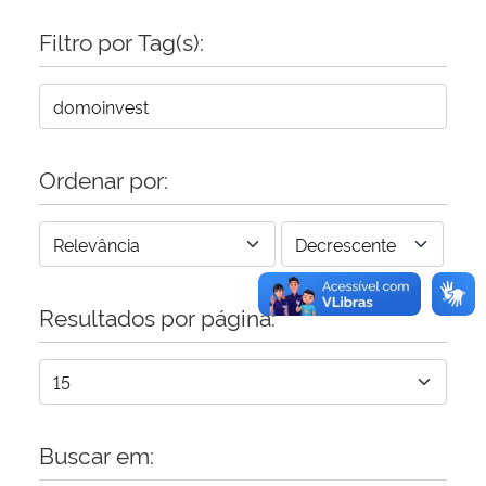
Filtro por Tag(s):
Secretaria-Geral
Secretaria de Governo
Gabinete de Segurança Institucional
Ordenar por:
Advocacia-Geral da União
Banco Central do Brasil
Resultados por página:
Planalto
Buscar em: