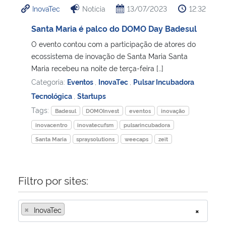
InovaTec
Notícia
13/07/2023
12:32
Ministério da Cidadania
Santa Maria é palco do DOMO Day Badesul
Ministério da Saúde
O evento contou com a participação de atores do
ecossistema de inovação de Santa Maria Santa
Ministério de Minas e Energia
Maria recebeu na noite de terça-feira […]
Categoria:
Eventos
,
InovaTec
,
Pulsar Incubadora
Ministério da Ciência, Tecnologia, Inovações e Comunicações
Tecnológica
,
Startups
Tags:
Badesul
DOMOInvest
eventos
inovação
Ministério do Meio Ambiente
inovacentro
inovatecufsm
pulsarincubadora
Santa Maria
spraysolutions
weecaps
zeit
Ministério do Turismo
Ministério do Desenvolvimento Regional
Filtro por sites:
Controladoria-Geral da União
×
InovaTec
×
Ministério da Mulher, da Família e dos Direitos Humanos