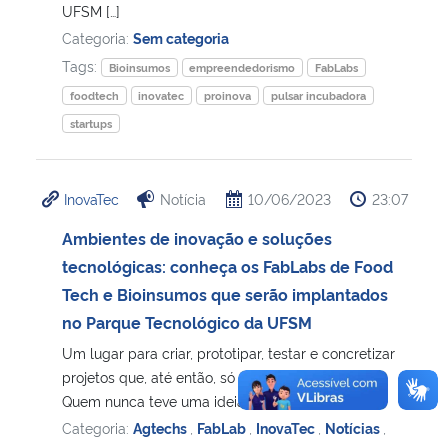
UFSM […]
Categoria:
Sem categoria
Tags:
Bioinsumos
empreendedorismo
FabLabs
foodtech
inovatec
proinova
pulsar incubadora
startups
InovaTec
Notícia
10/06/2023
23:07
Ambientes de inovação e soluções
tecnológicas: conheça os FabLabs de Food
Tech e Bioinsumos que serão implantados
no Parque Tecnológico da UFSM
Um lugar para criar, prototipar, testar e concretizar
projetos que, até então, só se tinha no papel.
Quem nunca teve uma ideia […]
Categoria:
Agtechs
,
FabLab
,
InovaTec
,
Notícias
,