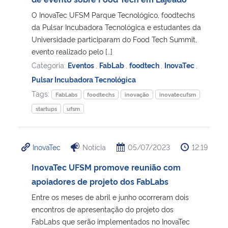
O InovaTec UFSM Parque Tecnológico, foodtechs
Secretaria-Geral
da Pulsar Incubadora Tecnológica e estudantes da
Universidade participaram do Food Tech Summit,
Secretaria de Governo
evento realizado pelo […]
Categoria:
Eventos
,
FabLab
,
foodtech
,
InovaTec
,
Gabinete de Segurança Institucional
Pulsar Incubadora Tecnológica
Tags:
FabLabs
foodtechs
inovação
inovatecufsm
Advocacia-Geral da União
startups
ufsm
Banco Central do Brasil
InovaTec
Notícia
05/07/2023
12:19
Planalto
InovaTec UFSM promove reunião com
apoiadores de projeto dos FabLabs
Entre os meses de abril e junho ocorreram dois
encontros de apresentação do projeto dos
FabLabs que serão implementados no InovaTec