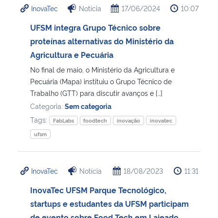
InovaTec
Notícia
17/06/2024
10:07
Ministério da Cidadania
UFSM integra Grupo Técnico sobre
Ministério da Saúde
proteínas alternativas do Ministério da
Agricultura e Pecuária
Ministério de Minas e Energia
No final de maio, o Ministério da Agricultura e
Pecuária (Mapa) instituiu o Grupo Técnico de
Ministério da Ciência, Tecnologia, Inovações e Comunicações
Trabalho (GTT) para discutir avanços e […]
Categoria:
Sem categoria
Ministério do Meio Ambiente
Tags:
FabLabs
foodtech
inovação
inovatec
ufsm
Ministério do Turismo
Ministério do Desenvolvimento Regional
InovaTec
Notícia
18/08/2023
11:31
InovaTec UFSM Parque Tecnológico,
Controladoria-Geral da União
startups e estudantes da UFSM participam
Ministério da Mulher, da Família e dos Direitos Humanos
de evento sobre Food Tech em Lajeado