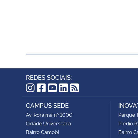
REDES SOCIAIS:
Instagram
Facebook
YouTube
LinkedIn
RSS
CAMPUS SEDE
INOVA
Av. Roraima nº 1000
Parque 
Cidade Universitária
Prédio 
Bairro Camobi
Bairro 