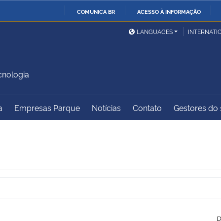
COMUNICA BR
ACESSO À INFORMAÇÃO
Ministério da Defesa
Ministério das Relações
Mini
IR
LANGUAGES
INTERNATI
Exteriores
PARA
O
Ministério da Cidadania
Ministério da Saúde
Mini
CONTEÚDO
cnologia
a
Empresas Parque
Notícias
Contato
Gestores do s
Ministério do
Controladoria-Geral da
Mini
Desenvolvimento Regional
União
Famí
Hum
Advocacia-Geral da União
Banco Central do Brasil
Plan
P