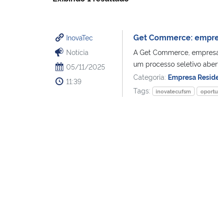
Get Commerce: empres
InovaTec
Notícia
A Get Commerce, empresa 
um processo seletivo abert
05/11/2025
Categoria:
Empresa Resid
11:39
Tags:
inovatecufsm
oport