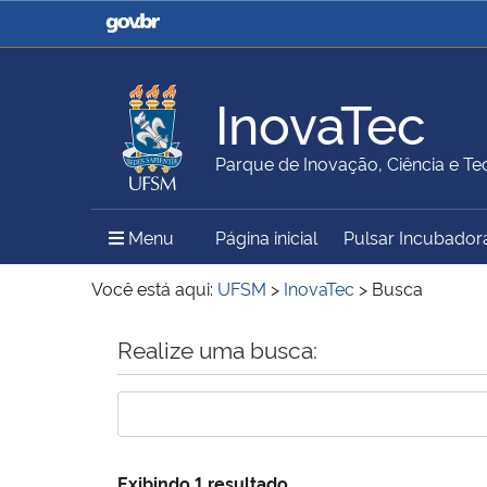
Casa Civil
Ministério da Justiça e
Segurança Pública
InovaTec
Ministério da Agricultura,
Ministério da Educação
Parque de Inovação, Ciência e Te
Pecuária e Abastecimento
Menu Principal do Sítio
Menu
Página inicial
Pulsar Incubador
Ministério do Meio Ambiente
Ministério do Turismo
Você está aqui:
UFSM
>
InovaTec
>
Busca
Início do conteúdo
Realize uma busca:
Secretaria de Governo
Gabinete de Segurança
Institucional
Exibindo 1 resultado