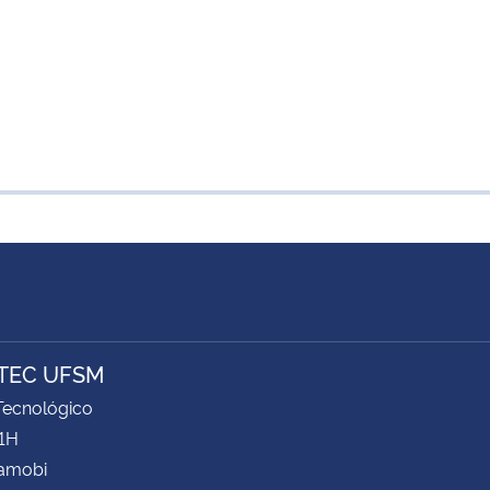
TEC UFSM
Tecnológico
61H
Camobi