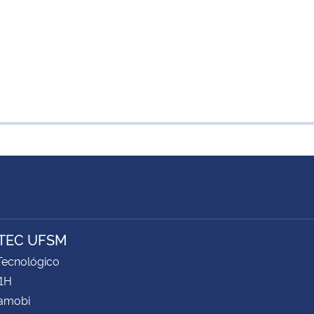
TEC UFSM
Tecnológico
61H
Camobi