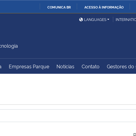
COMUNICA BR
ACESSO À INFORMAÇÃO
Ministério da Defesa
Ministério das Relações
Mini
IR
LANGUAGES
INTERNATI
Exteriores
PARA
O
Ministério da Cidadania
Ministério da Saúde
Mini
CONTEÚDO
cnologia
a
Empresas Parque
Notícias
Contato
Gestores do s
Ministério do
Controladoria-Geral da
Mini
Desenvolvimento Regional
União
Famí
Hum
Advocacia-Geral da União
Banco Central do Brasil
Plan
P