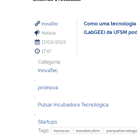
Como uma tecnologia d
InovaTec
(LabGEE) da UFSM pod
Notícia
17/03/2023
17:47
Categoria:
InovaTec
,
proinova
,
Pulsar Incubadora Tecnológica
,
Startups
Tags:
inovacao
inovatecufsm
parquetecnologi