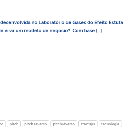
esenvolvida no Laboratório de Gases do Efeito Estufa
e virar um modelo de negócio? Com base […]
co
pitch
pitch reverso
pitchreverso
startups
tecnologia