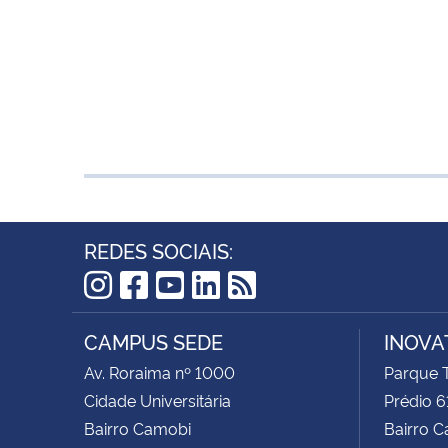
REDES SOCIAIS:
Instagram
Facebook
YouTube
LinkedIn
RSS
CAMPUS SEDE
INOVA
Av. Roraima nº 1000
Parque 
Cidade Universitária
Prédio 
Bairro Camobi
Bairro 