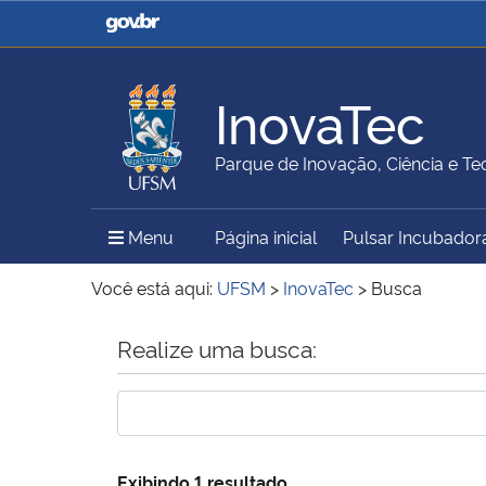
Casa Civil
Ministério da Justiça e
Segurança Pública
InovaTec
Ministério da Agricultura,
Ministério da Educação
Parque de Inovação, Ciência e Te
Pecuária e Abastecimento
Menu Principal do Sítio
Menu
Página inicial
Pulsar Incubador
Ministério do Meio Ambiente
Ministério do Turismo
Você está aqui:
UFSM
>
InovaTec
>
Busca
Início do conteúdo
Realize uma busca:
Secretaria de Governo
Gabinete de Segurança
Institucional
Exibindo 1 resultado