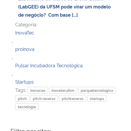
(LabGEE) da UFSM pode virar um modelo
Secretaria-Geral
de negócio? Com base […]
Categoria:
Secretaria de Governo
InovaTec
,
Gabinete de Segurança Institucional
proinova
,
Advocacia-Geral da União
Pulsar Incubadora Tecnológica
,
Banco Central do Brasil
Startups
Tags:
inovacao
inovatecufsm
parquetecnologico
Planalto
pitch
pitch reverso
pitchreverso
startups
tecnologia
Filtro por sites: