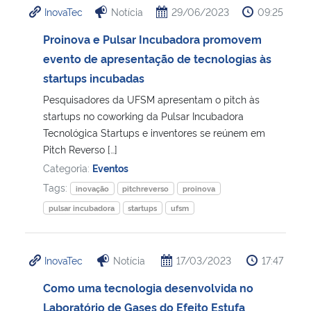
InovaTec
Notícia
29/06/2023
09:25
Ministério da Cidadania
Proinova e Pulsar Incubadora promovem
Ministério da Saúde
evento de apresentação de tecnologias às
startups incubadas
Ministério de Minas e Energia
Pesquisadores da UFSM apresentam o pitch às
startups no coworking da Pulsar Incubadora
Ministério da Ciência, Tecnologia, Inovações e Comunicações
Tecnológica Startups e inventores se reúnem em
Pitch Reverso […]
Ministério do Meio Ambiente
Categoria:
Eventos
Tags:
inovação
pitchreverso
proinova
Ministério do Turismo
pulsar incubadora
startups
ufsm
Ministério do Desenvolvimento Regional
InovaTec
Notícia
17/03/2023
17:47
Controladoria-Geral da União
Como uma tecnologia desenvolvida no
Laboratório de Gases do Efeito Estufa
Ministério da Mulher, da Família e dos Direitos Humanos