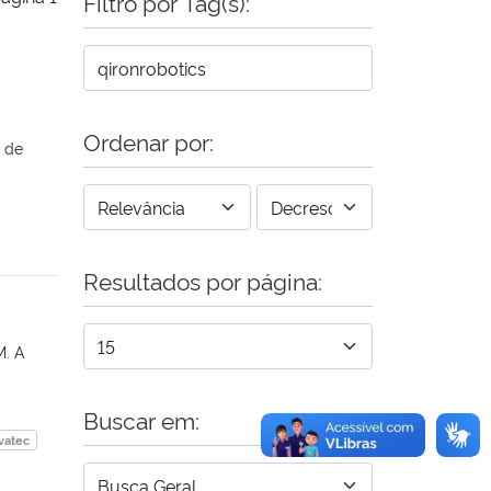
Filtro por Tag(s):
Ordenar por:
o de
Resultados por página:
M. A
Buscar em:
vatec