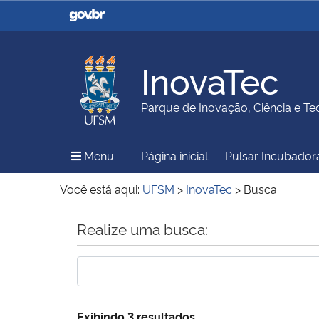
Casa Civil
Ministério da Justiça e
Segurança Pública
InovaTec
Ministério da Agricultura,
Ministério da Educação
Parque de Inovação, Ciência e Te
Pecuária e Abastecimento
Menu Principal do Sítio
Menu
Página inicial
Pulsar Incubador
Ministério do Meio Ambiente
Ministério do Turismo
Você está aqui:
UFSM
>
InovaTec
>
Busca
Início do conteúdo
Realize uma busca:
Secretaria de Governo
Gabinete de Segurança
Institucional
Exibindo 3 resultados