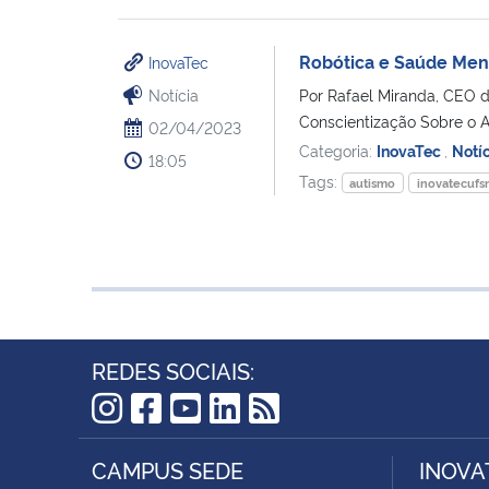
Robótica e Saúde Ment
InovaTec
Notícia
Por Rafael Miranda, CEO d
Conscientização Sobre o A
02/04/2023
Categoria:
InovaTec
,
Notí
18:05
Tags:
autismo
inovatecuf
REDES SOCIAIS:
Instagram
Facebook
YouTube
LinkedIn
RSS
CAMPUS SEDE
INOVA