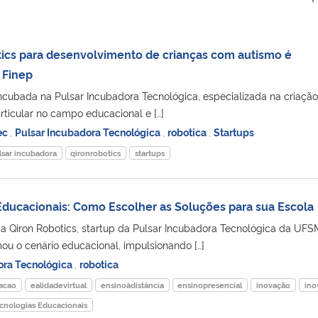
tics para desenvolvimento de crianças com autismo é
 Finep
incubada na Pulsar Incubadora Tecnológica, especializada na criaçã
rticular no campo educacional e […]
ec
,
Pulsar Incubadora Tecnológica
,
robotica
,
Startups
lsar incubadora
qironrobotics
startups
Educacionais: Como Escolher as Soluções para sua Escola
a Qiron Robotics, startup da Pulsar Incubadora Tecnológica da UFS
mou o cenário educacional, impulsionando […]
ora Tecnológica
,
robotica
cacao
ealidadevirtual
ensinoàdistância
ensinopresencial
inovação
ino
cnologias Educacionais