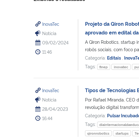
Projeto da Qiron Robo
InovaTec
aprovado em edital da
Notícia
A Qiron Robotics, startup 
09/02/2024
robôs sociais, com foco pa
11:46
Categoria:
Editais
,
InovaT
Tags:
finep
inovatec
pu
Tipos de Tecnologias 
InovaTec
Notícia
Por Rafael Miranda, CEO d
revolução digital transfor
28/04/2023
Categoria:
Pulsar Incubad
16:44
Tags:
diainternacionaldaedu
qironrobotics
startups
Te