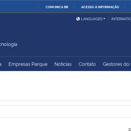
COMUNICA BR
ACESSO À INFORMAÇÃO
Ministério da Defesa
Ministério das Relações
Mini
IR
LANGUAGES
INTERNATI
Exteriores
PARA
O
Ministério da Cidadania
Ministério da Saúde
Mini
CONTEÚDO
cnologia
a
Empresas Parque
Notícias
Contato
Gestores do s
Ministério do
Controladoria-Geral da
Mini
Desenvolvimento Regional
União
Famí
Hum
Advocacia-Geral da União
Banco Central do Brasil
Plan
P