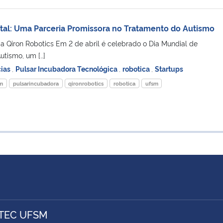
al: Uma Parceria Promissora no Tratamento do Autismo
a Qiron Robotics Em 2 de abril é celebrado o Dia Mundial de
utismo, um […]
cias
,
Pulsar Incubadora Tecnológica
,
robotica
,
Startups
sm
pulsarincubadora
qironrobotics
robotica
ufsm
TEC UFSM