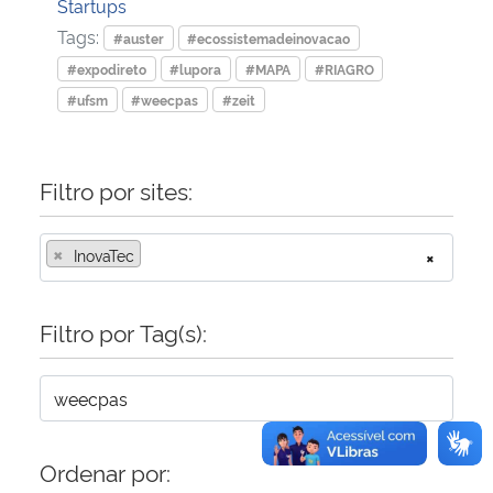
Startups
Tags:
#auster
#ecossistemadeinovacao
Secretaria-Geral
#expodireto
#lupora
#MAPA
#RIAGRO
#ufsm
#weecpas
#zeit
Secretaria de Governo
Gabinete de Segurança Institucional
Filtro por sites:
Advocacia-Geral da União
×
InovaTec
×
Banco Central do Brasil
Filtro por Tag(s):
Planalto
Ordenar por: