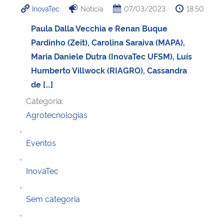
InovaTec
Notícia
07/03/2023
18:50
Ministério da Cidadania
Paula Dalla Vecchia e Renan Buque
Ministério da Saúde
Pardinho (Zeit), Carolina Saraiva (MAPA),
Maria Daniele Dutra (InovaTec UFSM), Luís
Ministério de Minas e Energia
Humberto Villwock (RIAGRO), Cassandra
de […]
Ministério da Ciência, Tecnologia, Inovações e Comunicações
Categoria:
Agrotecnologias
Ministério do Meio Ambiente
,
Ministério do Turismo
Eventos
,
Ministério do Desenvolvimento Regional
InovaTec
,
Controladoria-Geral da União
Sem categoria
,
Ministério da Mulher, da Família e dos Direitos Humanos