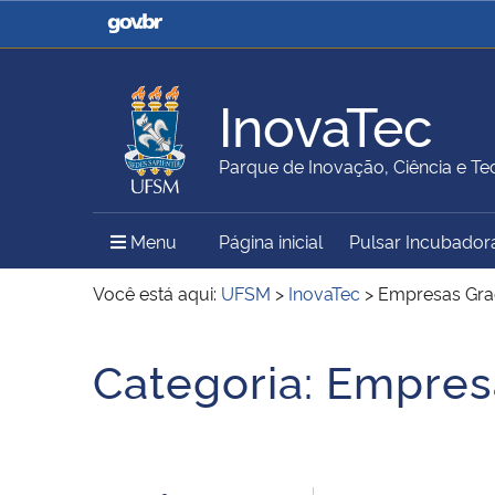
Casa Civil
Ministério da Justiça e
Segurança Pública
InovaTec
Ministério da Agricultura,
Ministério da Educação
Parque de Inovação, Ciência e Te
Pecuária e Abastecimento
Menu Principal do Sítio
Menu
Página inicial
Pulsar Incubador
Ministério do Meio Ambiente
Ministério do Turismo
Você está aqui:
UFSM
>
InovaTec
>
Empresas Gr
Início do conteúdo
Categoria:
Empres
Secretaria de Governo
Gabinete de Segurança
Institucional