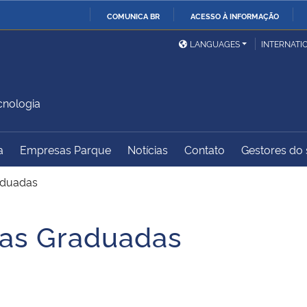
COMUNICA BR
ACESSO À INFORMAÇÃO
Ministério da Defesa
Ministério das Relações
Mini
IR
LANGUAGES
INTERNATI
Exteriores
PARA
O
Ministério da Cidadania
Ministério da Saúde
Mini
CONTEÚDO
cnologia
a
Empresas Parque
Notícias
Contato
Gestores do s
Ministério do
Controladoria-Geral da
Mini
Desenvolvimento Regional
União
Famí
aduadas
Hum
as Graduadas
Advocacia-Geral da União
Banco Central do Brasil
Plan