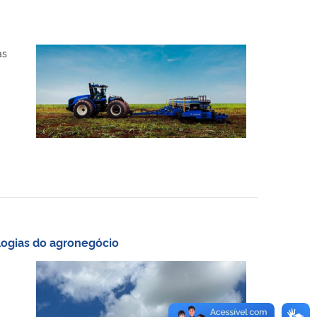
as
logias do agronegócio