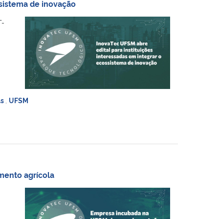
ssistema de inovação
T-
as
,
UFSM
mento agrícola