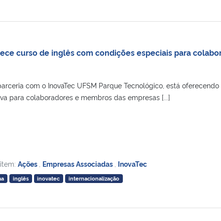
rece curso de inglês com condições especiais para colabo
parceria com o InovaTec UFSM Parque Tecnológico, está oferecendo
va para colaboradores e membros das empresas [...]
 item:
Ações
,
Empresas Associadas
,
InovaTec
ma
inglês
inovatec
internacionalização