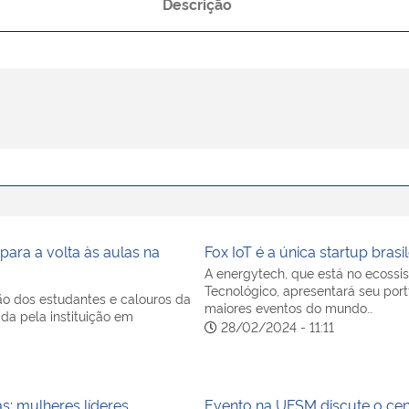
Descrição
para a volta às aulas na
Fox IoT é a única startup brasi
A energytech, que está no ecoss
Tecnológico, apresentará seu portf
ão dos estudantes e calouros da
maiores eventos do mundo…
ada pela instituição em
28/02/2024 - 11:11
: mulheres líderes
Evento na UFSM discute o cen