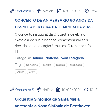
Ministério da Cidadania
Orquestra S
Notícia
17/03/2026
17:57
Ministério da Saúde
CONCERTO DE ANIVERSÁRIO 60 ANOS DA
OSSM E ABERTURA DA TEMPORADA 2026
Ministério de Minas e Energia
O concerto inaugural da Orquestra celebra o
exato dia de sua fundação, comemorando seis
Ministério da Ciência, Tecnologia, Inovações e Comunicações
décadas de dedicação à música. O repertório foi
[…]
Ministério do Meio Ambiente
Categoria:
Banner
,
Notícias
,
Sem categoria
Tags:
Concerto
cultura
música
orquestra
Ministério do Turismo
OSSM
ufsm
Ministério do Desenvolvimento Regional
Orquestra S
Notícia
10/09/2024
10:18
Controladoria-Geral da União
Orquestra Sinfônica de Santa Maria
apresenta a Nona Sinfonia de Beethoven
Ministério da Mulher, da Família e dos Direitos Humanos