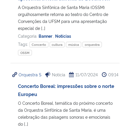
A Orquestra Sinfônica de Santa Maria (OSSM)
Secretaria-Geral
orgulhosamente retorna ao teatro do Centro de
Convenções da UFSM para uma apresentação
especial de […]
Secretaria de Governo
Categoria:
Banner
,
Notícias
Tags:
Gabinete de Segurança Institucional
Concerto
cultura
música
orquestra
OSSM
Advocacia-Geral da União
Orquestra S
Notícia
11/07/2024
09:14
Banco Central do Brasil
Concerto Boreal: impressões sobre o norte
Planalto
Europeu
O Concerto Boreal, temática do próximo concerto
da Orquestra Sinfônica de Santa Maria, é uma
celebração das paisagens sonoras e emocionais
do […]