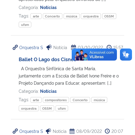
Categoria:
Notícias
Tags:
arte
Concerto
música
orquestra
OSSM
ufsm
Orquestra S
Notícia
03/10/2022
15:57
Ballet O Lago dos Cisnes
A Orquestra Sinfônica de Santa Maria,
juntamente com a Escola de Ballet Ivone Freire e o
Projeto Dançando para Educar, apresentam: […]
Categoria:
Notícias
Tags:
arte
compositores
Concerto
música
orquestra
OSSM
ufsm
Orquestra S
Notícia
08/09/2022
20:07