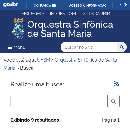
COMUNICA BR
ACESSO À INFORMAÇÃO
PARTI
Casa Civil
LANGUAGES
INTERNATIONAL
SÍTIOS DA UFSM
IR
Orquestra Sinfônica
PARA
Ministério da Justiça e Segurança Pública
de Santa Maria
O
CONTEÚDO
Ministério da Defesa
Buscar no no Sítio
Busca
Busca:
Menu Principal do Sítio
Menu
Busc
Ministério das Relações Exteriores
Você está aqui:
UFSM
>
Orquestra Sinfônica de Santa
Maria
>
Busca
Ministério da Economia
Início do conteúdo
Realize uma busca:
Ministério da Infraestrutura
Ministério da Agricultura, Pecuária e Abastecimento
Exibindo 9 resultados
Página 1
Ministério da Educação