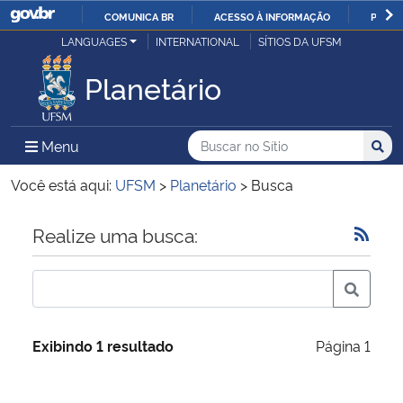
COMUNICA BR
ACESSO À INFORMAÇÃO
PARTI
Casa Civil
LANGUAGES
INTERNATIONAL
SÍTIOS DA UFSM
IR
PARA
Planetário
Ministério da Justiça e Segurança Pública
O
CONTEÚDO
Ministério da Defesa
Buscar no no Sítio
Busca
Busca:
Menu Principal do Sítio
Menu
Busc
Ministério das Relações Exteriores
Você está aqui:
UFSM
>
Planetário
>
Busca
Ministério da Economia
Início do conteúdo
Realize uma busca:
Ministério da Infraestrutura
Ministério da Agricultura, Pecuária e Abastecimento
Exibindo 1 resultado
Página 1
Ministério da Educação