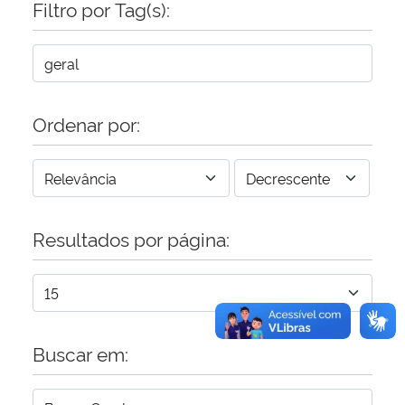
Filtro por Tag(s):
Secretaria-Geral
Secretaria de Governo
Ordenar por:
Gabinete de Segurança Institucional
Advocacia-Geral da União
Resultados por página:
Banco Central do Brasil
Planalto
Buscar em: