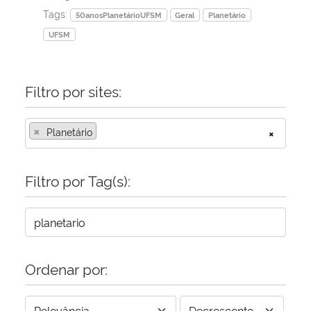
Tags:
50anosPlanetárioUFSM
Geral
Planetário
Secretaria-Geral
UFSM
Secretaria de Governo
Filtro por sites:
Gabinete de Segurança Institucional
×
Planetário
×
Advocacia-Geral da União
Filtro por Tag(s):
Banco Central do Brasil
Planalto
Ordenar por: