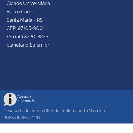
Cidade Universitária
Bairro Camobi
Santa Maria - RS
CEP: 97105-900
+55 (55) 3220-8226
planetario@ufsm.br
Acesso à
Informação
Desenvolvido com o CMS de código aberto
Wordpress
2026
UFSM
/
CPD