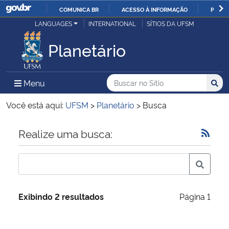
COMUNICA BR
ACESSO À INFORMAÇÃO
PARTI
Casa Civil
LANGUAGES
INTERNATIONAL
SÍTIOS DA UFSM
IR
PARA
Planetário
Ministério da Justiça e Segurança Pública
O
CONTEÚDO
Ministério da Defesa
Buscar no no Sítio
Busca
Busca:
Menu Principal do Sítio
Menu
Busc
Ministério das Relações Exteriores
Você está aqui:
UFSM
>
Planetário
>
Busca
Ministério da Economia
Início do conteúdo
Realize uma busca:
Ministério da Infraestrutura
Ministério da Agricultura, Pecuária e Abastecimento
Exibindo 2 resultados
Página 1
Ministério da Educação