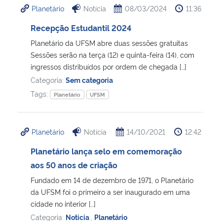
Planetário
Notícia
08/03/2024
11:36
Ministério da Cidadania
Recepção Estudantil 2024
Ministério da Saúde
Planetário da UFSM abre duas sessões gratuitas
Sessões serão na terça (12) e quinta-feira (14), com
Ministério de Minas e Energia
ingressos distribuídos por ordem de chegada […]
Categoria:
Sem categoria
Ministério da Ciência, Tecnologia, Inovações e Comunicações
Tags:
Planetário
UFSM
Ministério do Meio Ambiente
Planetário
Notícia
14/10/2021
12:42
Ministério do Turismo
Planetário lança selo em comemoração
aos 50 anos de criação
Ministério do Desenvolvimento Regional
Fundado em 14 de dezembro de 1971, o Planetário
da UFSM foi o primeiro a ser inaugurado em uma
Controladoria-Geral da União
cidade no interior […]
Categoria:
Noticia
,
Planetário
Ministério da Mulher, da Família e dos Direitos Humanos