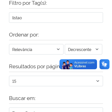
Filtro por Tag(s):
Secretaria-Geral
Secretaria de Governo
Ordenar por:
Gabinete de Segurança Institucional
Advocacia-Geral da União
Resultados por página:
Banco Central do Brasil
Planalto
Buscar em: