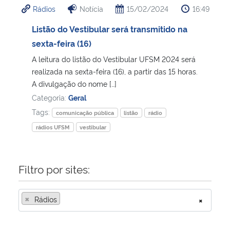
Rádios
Notícia
15/02/2024
16:49
Ministério da Cidadania
Listão do Vestibular será transmitido na
Ministério da Saúde
sexta-feira (16)
A leitura do listão do Vestibular UFSM 2024 será
Ministério de Minas e Energia
realizada na sexta-feira (16), a partir das 15 horas.
A divulgação do nome […]
Ministério da Ciência, Tecnologia, Inovações e Comunicações
Categoria:
Geral
Tags:
comunicação pública
listão
rádio
Ministério do Meio Ambiente
rádios UFSM
vestibular
Ministério do Turismo
Filtro por sites:
Ministério do Desenvolvimento Regional
×
Rádios
×
Controladoria-Geral da União
Ministério da Mulher, da Família e dos Direitos Humanos