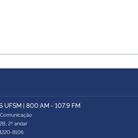
 UFSM | 800 AM - 107.9 FM
 Comunicação
2B, 2º andar
 3220-8106