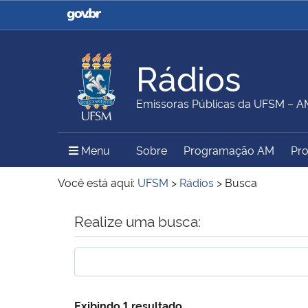
Casa Civil
Ministério da Justiça e
Segurança Pública
Rádios
Ministério da Agricultura,
Ministério da Educação
Emissoras Públicas da UFSM – 
Pecuária e Abastecimento
Menu Principal do Sítio
Menu
Sobre
Programação AM
Pr
Ministério do Meio Ambiente
Ministério do Turismo
Você está aqui:
UFSM
>
Rádios
>
Busca
Início do conteúdo
Realize uma busca:
Secretaria de Governo
Gabinete de Segurança
Institucional
Exibindo 1 resultado