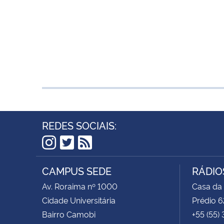
REDES SOCIAIS:
Instagram
Twitter
RSS
CAMPUS SEDE
RÁDIOS
Av. Roraima nº 1000
Casa da
Cidade Universitária
Prédio 6
Bairro Camobi
+55 (55)