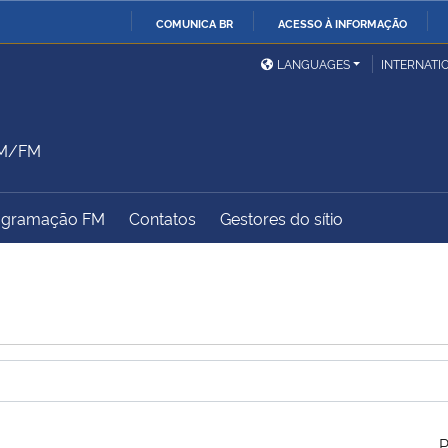
COMUNICA BR
ACESSO À INFORMAÇÃO
Ministério da Defesa
Ministério das Relações
Mini
IR
LANGUAGES
INTERNATI
Exteriores
PARA
O
Ministério da Cidadania
Ministério da Saúde
Mini
CONTEÚDO
AM/FM
ogramação FM
Contatos
Gestores do sítio
Ministério do
Controladoria-Geral da
Mini
Desenvolvimento Regional
União
Famí
Hum
Advocacia-Geral da União
Banco Central do Brasil
Plan
P