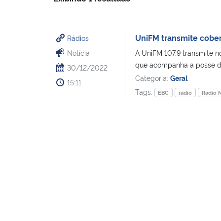
UniFM transmite cober
Rádios
Notícia
A UniFM 107.9 transmite no
que acompanha a posse do
30/12/2022
Categoria:
Geral
15:11
Tags:
EBC
rádio
Rádio 