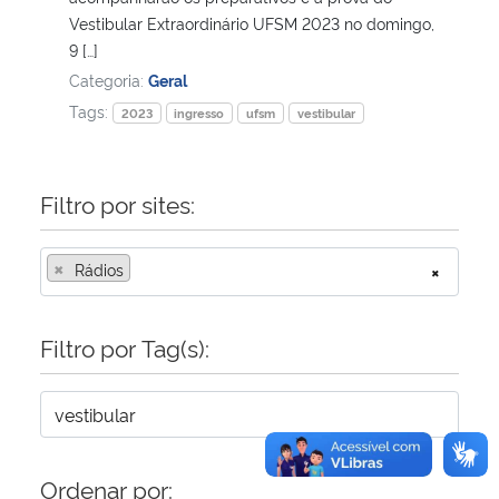
Vestibular Extraordinário UFSM 2023 no domingo,
9 […]
Secretaria-Geral
Categoria:
Geral
Tags:
Secretaria de Governo
2023
ingresso
ufsm
vestibular
Gabinete de Segurança Institucional
Filtro por sites:
Advocacia-Geral da União
×
Rádios
×
Banco Central do Brasil
Filtro por Tag(s):
Planalto
Ordenar por: