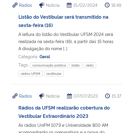
Rádios
Notícia
15/02/2024
16:49
Ministério da Cidadania
Listão do Vestibular será transmitido na
Ministério da Saúde
sexta-feira (16)
A leitura do listão do Vestibular UFSM 2024 será
Ministério de Minas e Energia
realizada na sexta-feira (16), a partir das 15 horas.
A divulgação do nome […]
Ministério da Ciência, Tecnologia, Inovações e Comunicações
Categoria:
Geral
Tags:
comunicação pública
listão
rádio
Ministério do Meio Ambiente
rádios UFSM
vestibular
Ministério do Turismo
Rádios
Notícia
07/07/2023
15:37
Ministério do Desenvolvimento Regional
Rádios da UFSM realizarão cobertura do
Vestibular Extraordinário 2023
Controladoria-Geral da União
As rádios UniFM 107.9 e Universidade 800 AM
Ministério da Mulher, da Família e dos Direitos Humanos
acompanharão os preparativos e a prova do