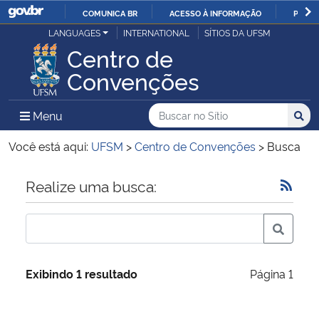
COMUNICA BR
ACESSO À INFORMAÇÃO
PARTI
Casa Civil
LANGUAGES
INTERNATIONAL
SÍTIOS DA UFSM
IR
Centro de
PARA
Ministério da Justiça e Segurança Pública
Convenções
O
CONTEÚDO
Ministério da Defesa
Buscar no no Sítio
Busca
Busca:
Menu Principal do Sítio
Menu
Busc
Ministério das Relações Exteriores
Você está aqui:
UFSM
>
Centro de Convenções
>
Busca
Ministério da Economia
Início do conteúdo
Realize uma busca:
Ministério da Infraestrutura
Ministério da Agricultura, Pecuária e Abastecimento
Exibindo 1 resultado
Página 1
Ministério da Educação