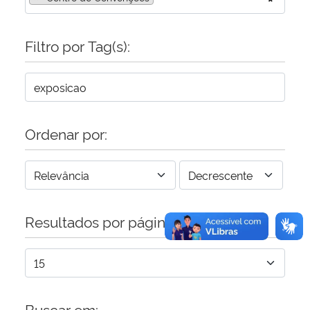
Secretaria-Geral
Filtro por Tag(s):
Secretaria de Governo
Gabinete de Segurança Institucional
Ordenar por:
Advocacia-Geral da União
Banco Central do Brasil
Planalto
Resultados por página:
Buscar em: