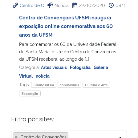
Centro de C
Notícia
22/10/2020
09:11
Ministério da Cidadania
Centro de Convenções UFSM inaugura
Ministério da Saúde
exposição online comemorativa aos 60
anos da UFSM
Ministério de Minas e Energia
Para comemorar os 60 da Universidade Federal
de Santa Maria, o site do Centro de Convenções
Ministério da Ciência, Tecnologia, Inovações e Comunicações
da UFSM receberá, ao longo de […]
Categoria:
Artes visuais
,
Fotografia
,
Galeria
Ministério do Meio Ambiente
Virtual
,
notícia
Tags:
60anosufsm
coronavirus
Cultura e Arte
Ministério do Turismo
Exposição
Ministério do Desenvolvimento Regional
Filtro por sites:
Controladoria-Geral da União
×
Ministério da Mulher, da Família e dos Direitos Humanos
Centro de Convenções
×