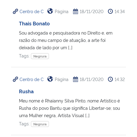
Centro de C
Página
18/11/2020
14:34
Secretaria-Geral
Thais Bonato
Secretaria de Governo
Sou advogada e pesquisadora no Direito e, em
razão do meu campo de atuação, a arte foi
Gabinete de Segurança Institucional
deixada de lado por um […]
Tags:
Negrura
Advocacia-Geral da União
Centro de C
Página
18/11/2020
14:32
Banco Central do Brasil
Rusha
Planalto
Meu nome é Rhaianny Silva Pinto, nome Artístico é
Rusha do povo Bantu que significa Libertar-­se; sou
uma Mulher negra, Artista Visual […]
Tags:
Negrura