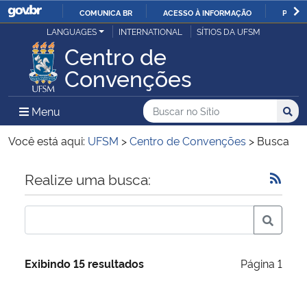
COMUNICA BR
ACESSO À INFORMAÇÃO
PARTI
Casa Civil
LANGUAGES
INTERNATIONAL
SÍTIOS DA UFSM
IR
Centro de
PARA
Ministério da Justiça e Segurança Pública
Convenções
O
CONTEÚDO
Ministério da Defesa
Buscar no no Sítio
Busca
Busca:
Menu Principal do Sítio
Menu
Busc
Ministério das Relações Exteriores
Você está aqui:
UFSM
>
Centro de Convenções
>
Busca
Ministério da Economia
Início do conteúdo
Realize uma busca:
Ministério da Infraestrutura
Ministério da Agricultura, Pecuária e Abastecimento
Exibindo 15 resultados
Página 1
Ministério da Educação