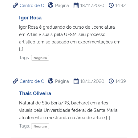
Centro de C
Página
18/11/2020
14:42
Ministério da Cidadania
Igor Rosa
Ministério da Saúde
Igor Rosa é graduando do curso de licenciatura
em Artes Visuais pela UFSM, seu processo
Ministério de Minas e Energia
artístico tem se baseado em experimentações em
[…]
Ministério da Ciência, Tecnologia, Inovações e Comunicações
Tags:
Negrura
Ministério do Meio Ambiente
Centro de C
Página
18/11/2020
14:39
Ministério do Turismo
Thais Oliveira
Natural de São Borja/RS, bacharel em artes
Ministério do Desenvolvimento Regional
visuais pela Universidade federal de Santa Maria
atualmente é mestranda na área de arte e […]
Controladoria-Geral da União
Tags:
Negrura
Ministério da Mulher, da Família e dos Direitos Humanos