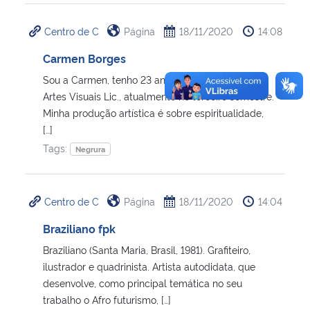
Centro de C
Página
18/11/2020
14:08
Carmen Borges
Sou a Carmen, tenho 23 anos e estou cursando
Artes Visuais Lic., atualmente no terceiro semestre.
Minha produção artística é sobre espiritualidade,
[…]
Tags:
Negrura
Centro de C
Página
18/11/2020
14:04
Braziliano fpk
Braziliano (Santa Maria, Brasil, 1981). Grafiteiro,
ilustrador e quadrinista. Artista autodidata, que
desenvolve, como principal temática no seu
trabalho o Afro futurismo, […]