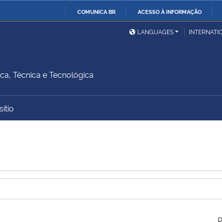
COMUNICA BR
ACESSO À INFORMAÇÃO
Ministério da Defesa
Ministério das Relações
Mini
IR
LANGUAGES
INTERNATI
Exteriores
PARA
O
Ministério da Cidadania
Ministério da Saúde
Mini
CONTEÚDO
a, Técnica e Tecnológica
ítio
Ministério do
Controladoria-Geral da
Mini
Desenvolvimento Regional
União
Famí
Hum
Advocacia-Geral da União
Banco Central do Brasil
Plan
P