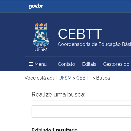
Casa Civil
Ministério da Justiça e
Segurança Pública
CEBTT
Ministério da Agricultura,
Ministério da Educação
Coordenadoria de Educação Básic
Pecuária e Abastecimento
Menu Principal do Sítio
Menu
Contato
Editais
Gestores do s
Ministério do Meio Ambiente
Ministério do Turismo
Você está aqui:
UFSM
>
CEBTT
>
Busca
Início do conteúdo
Realize uma busca:
Secretaria de Governo
Gabinete de Segurança
Institucional
Exibindo 1 resultado