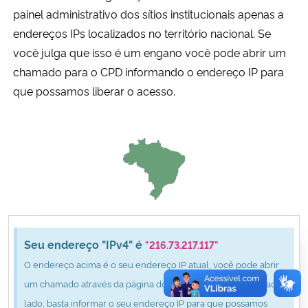
Ministério da Cidadania
painel administrativo dos sítios institucionais apenas a
endereços IPs localizados no território nacional. Se
Ministério da Saúde
você julga que isso é um engano você pode abrir um
chamado para o CPD informando o endereço IP para
Ministério de Minas e Energia
que possamos liberar o acesso.
Ministério da Ciência, Tecnologia, Inovações e Comunicações
Ministério do Meio Ambiente
Ministério do Turismo
Ministério do Desenvolvimento Regional
Seu endereço "IPv4" é
"216.73.217.117"
O endereço acima é o seu endereço IP atual, você pode abrir
Controladoria-Geral da União
um chamado através da página do CPD clicando no botão ao
lado, basta informar o seu endereço IP para que possamos
Ministério da Mulher, da Família e dos Direitos Humanos