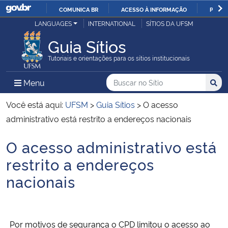
COMUNICA BR
ACESSO À INFORMAÇÃO
PARTI
Casa Civil
LANGUAGES
INTERNATIONAL
SÍTIOS DA UFSM
IR
PARA
Guia Sítios
Ministério da Justiça e Segurança Pública
O
Tutoriais e orientações para os sítios institucionais
CONTEÚDO
Ministério da Defesa
Buscar no no Sítio
Busca
Busca:
Menu Principal do Sítio
Menu
Busc
Ministério das Relações Exteriores
Você está aqui:
UFSM
>
Guia Sítios
>
O acesso
administrativo está restrito a endereços nacionais
Ministério da Economia
O acesso administrativo está
Início do conteúdo
Ministério da Infraestrutura
restrito a endereços
nacionais
Ministério da Agricultura, Pecuária e Abastecimento
Ministério da Educação
Por motivos de segurança o CPD limitou o acesso ao