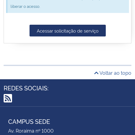
liberar o acesso.
Secretaria-Geral
Secretaria de Governo
Acessar solicitação de serviço
Gabinete de Segurança Institucional
Advocacia-Geral da União
Voltar ao topo
Banco Central do Brasil
REDES SOCIAIS:
Planalto
RSS
CAMPUS SEDE
Av. Roraima nº 1000