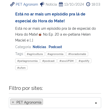
PET Agronom
Notícia
13/10/2024
18:03
Ministério da Cidadania
Está no ar mais um episódio pra lá de
Ministério da Saúde
especial do Hora do Mate!
Está no ar mais um episódio pra lá de especial do
Ministério de Minas e Energia
Hora do Mate!
No Ep. 20 a ex-petiana Helen
Maciel e […]
Ministério da Ciência, Tecnologia, Inovações e Comunicações
Categoria:
Notícias
,
Podcast
Tags:
#agricultura
#agronomia
#horadomate
Ministério do Meio Ambiente
#petagronomia
#podcast
#souUFSM
#spotify
#ufsm
Ministério do Turismo
Ministério do Desenvolvimento Regional
Filtro por sites:
Controladoria-Geral da União
×
PET Agronomia
×
Ministério da Mulher, da Família e dos Direitos Humanos