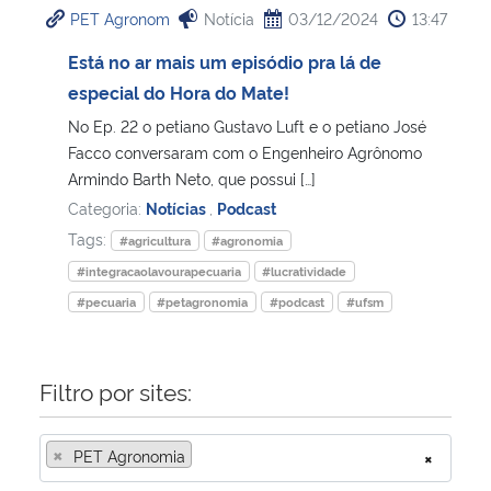
PET Agronom
Notícia
03/12/2024
13:47
Ministério da Cidadania
Está no ar mais um episódio pra lá de
Ministério da Saúde
especial do Hora do Mate!
No Ep. 22 o petiano Gustavo Luft e o petiano José
Ministério de Minas e Energia
Facco conversaram com o Engenheiro Agrônomo
Armindo Barth Neto, que possui […]
Ministério da Ciência, Tecnologia, Inovações e Comunicações
Categoria:
Notícias
,
Podcast
Tags:
#agricultura
#agronomia
Ministério do Meio Ambiente
#integracaolavourapecuaria
#lucratividade
#pecuaria
#petagronomia
#podcast
#ufsm
Ministério do Turismo
Ministério do Desenvolvimento Regional
Filtro por sites:
Controladoria-Geral da União
×
PET Agronomia
×
Ministério da Mulher, da Família e dos Direitos Humanos