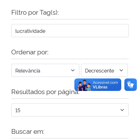
Filtro por Tag(s):
Secretaria-Geral
Secretaria de Governo
Gabinete de Segurança Institucional
Ordenar por:
Advocacia-Geral da União
Banco Central do Brasil
Resultados por página:
Planalto
Buscar em: