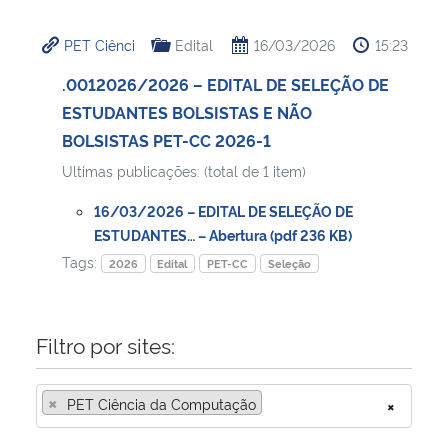
Ministério da Cidadania
PET Ciênci
Edital
16/03/2026
15:23
Ministério da Saúde
.0012026/2026 – EDITAL DE SELEÇÃO DE
ESTUDANTES BOLSISTAS E NÃO
Ministério de Minas e Energia
BOLSISTAS PET-CC 2026-1
Ultimas publicações: (total de 1 item)
Ministério da Ciência, Tecnologia, Inovações e Comunicações
16/03/2026 – EDITAL DE SELEÇÃO DE
Ministério do Meio Ambiente
ESTUDANTES… – Abertura (pdf 236 KB)
Tags:
2026
Edital
PET-CC
Seleção
Ministério do Turismo
Ministério do Desenvolvimento Regional
Filtro por sites:
Controladoria-Geral da União
×
PET Ciência da Computação
×
Ministério da Mulher, da Família e dos Direitos Humanos