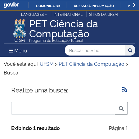
COMUNICA BR
ACESSO À INFORMAÇÃO
PARTI
Casa Civil
LANGUAGES
INTERNATIONAL
SÍTIOS DA UFSM
IR
PET Ciência da
PARA
Computação
Ministério da Justiça e Segurança Pública
O
Programa de Educação Tutorial
CONTEÚDO
Ministério da Defesa
Buscar no no Sítio
Busca
Busca:
Menu Principal do Sítio
Menu
Busc
Ministério das Relações Exteriores
Você está aqui:
UFSM
>
PET Ciência da Computação
>
Busca
Ministério da Economia
Início do conteúdo
Realize uma busca:
Ministério da Infraestrutura
Ministério da Agricultura, Pecuária e Abastecimento
Exibindo 1 resultado
Página 1
Ministério da Educação