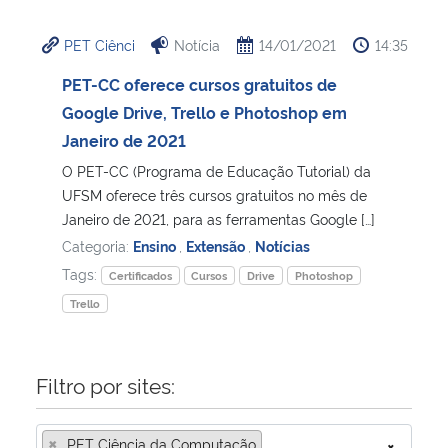
Ministério da Cidadania
PET Ciênci
Notícia
14/01/2021
14:35
Ministério da Saúde
PET-CC oferece cursos gratuitos de
Google Drive, Trello e Photoshop em
Ministério de Minas e Energia
Janeiro de 2021
O PET-CC (Programa de Educação Tutorial) da
Ministério da Ciência, Tecnologia, Inovações e Comunicações
UFSM oferece três cursos gratuitos no mês de
Janeiro de 2021, para as ferramentas Google […]
Ministério do Meio Ambiente
Categoria:
Ensino
,
Extensão
,
Notícias
Tags:
Certificados
Cursos
Drive
Photoshop
Ministério do Turismo
Trello
Ministério do Desenvolvimento Regional
Filtro por sites:
Controladoria-Geral da União
×
Ministério da Mulher, da Família e dos Direitos Humanos
PET Ciência da Computação
×