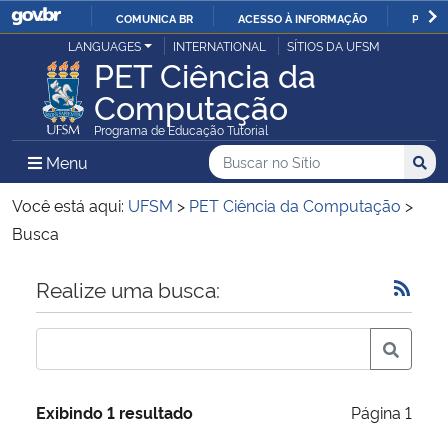
COMUNICA BR
ACESSO À INFORMAÇÃO
PARTI
Casa Civil
LANGUAGES
INTERNATIONAL
SÍTIOS DA UFSM
IR
PET Ciência da
PARA
Computação
Ministério da Justiça e Segurança Pública
O
Programa de Educação Tutorial
CONTEÚDO
Ministério da Defesa
Buscar no no Sítio
Busca
Busca:
Menu Principal do Sítio
Menu
Busc
Ministério das Relações Exteriores
Você está aqui:
UFSM
>
PET Ciência da Computação
>
Busca
Ministério da Economia
Início do conteúdo
Realize uma busca:
Ministério da Infraestrutura
Ministério da Agricultura, Pecuária e Abastecimento
Exibindo 1 resultado
Página 1
Ministério da Educação