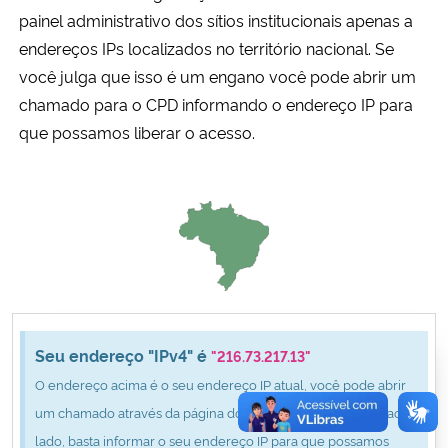
Ministério da Cidadania
painel administrativo dos sítios institucionais apenas a
endereços IPs localizados no território nacional. Se
Ministério da Saúde
você julga que isso é um engano você pode abrir um
chamado para o CPD informando o endereço IP para
Ministério de Minas e Energia
que possamos liberar o acesso.
Ministério da Ciência, Tecnologia, Inovações e Comunicações
Ministério do Meio Ambiente
Ministério do Turismo
Ministério do Desenvolvimento Regional
Seu endereço "IPv4" é
"216.73.217.13"
O endereço acima é o seu endereço IP atual, você pode abrir
Controladoria-Geral da União
um chamado através da página do CPD clicando no botão ao
lado, basta informar o seu endereço IP para que possamos
Ministério da Mulher, da Família e dos Direitos Humanos