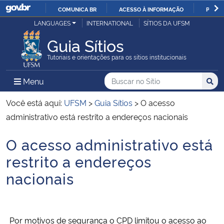
COMUNICA BR
ACESSO À INFORMAÇÃO
PARTI
Casa Civil
LANGUAGES
INTERNATIONAL
SÍTIOS DA UFSM
IR
PARA
Guia Sítios
Ministério da Justiça e Segurança Pública
O
Tutoriais e orientações para os sítios institucionais
CONTEÚDO
Ministério da Defesa
Buscar no no Sítio
Busca
Busca:
Menu Principal do Sítio
Menu
Busc
Ministério das Relações Exteriores
Você está aqui:
UFSM
>
Guia Sítios
>
O acesso
administrativo está restrito a endereços nacionais
Ministério da Economia
O acesso administrativo está
Início do conteúdo
Ministério da Infraestrutura
restrito a endereços
nacionais
Ministério da Agricultura, Pecuária e Abastecimento
Ministério da Educação
Por motivos de segurança o CPD limitou o acesso ao