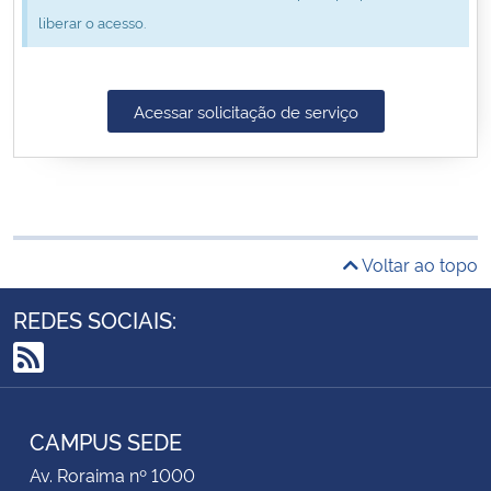
liberar o acesso.
Secretaria-Geral
Secretaria de Governo
Acessar solicitação de serviço
Gabinete de Segurança Institucional
Advocacia-Geral da União
Voltar ao topo
Banco Central do Brasil
REDES SOCIAIS:
Planalto
RSS
CAMPUS SEDE
Av. Roraima nº 1000