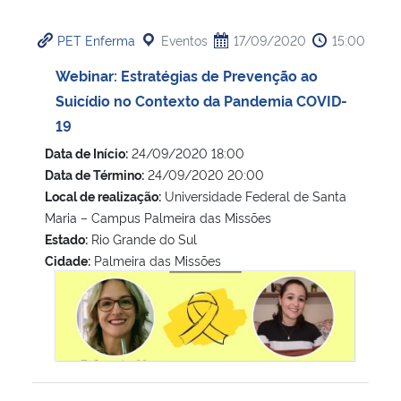
Ministério da Cidadania
PET Enferma
Eventos
17/09/2020
15:00
Ministério da Saúde
Webinar: Estratégias de Prevenção ao
Suicídio no Contexto da Pandemia COVID-
Ministério de Minas e Energia
19
Data de Início:
24/09/2020 18:00
Ministério da Ciência, Tecnologia, Inovações e Comunicações
Data de Término:
24/09/2020 20:00
Local de realização:
Universidade Federal de Santa
Ministério do Meio Ambiente
Maria – Campus Palmeira das Missões
Estado:
Rio Grande do Sul
Ministério do Turismo
Cidade:
Palmeira das Missões
Webinar: Estratégias de Prevenção ao Suicídio no Contex
Ministério do Desenvolvimento Regional
Controladoria-Geral da União
Ministério da Mulher, da Família e dos Direitos Humanos