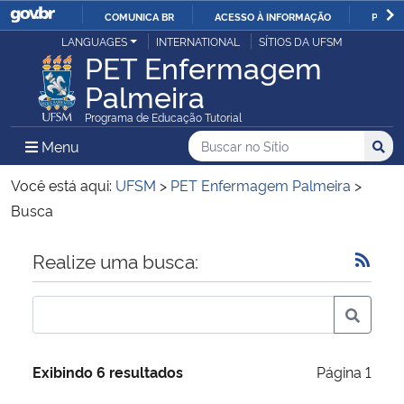
COMUNICA BR
ACESSO À INFORMAÇÃO
PARTI
Casa Civil
LANGUAGES
INTERNATIONAL
SÍTIOS DA UFSM
IR
PET Enfermagem
PARA
Palmeira
Ministério da Justiça e Segurança Pública
O
Programa de Educação Tutorial
CONTEÚDO
Ministério da Defesa
Buscar no no Sítio
Busca
Busca:
Menu Principal do Sítio
Menu
Busc
Ministério das Relações Exteriores
Você está aqui:
UFSM
>
PET Enfermagem Palmeira
>
Busca
Ministério da Economia
Início do conteúdo
Realize uma busca:
Ministério da Infraestrutura
Ministério da Agricultura, Pecuária e Abastecimento
Exibindo 6 resultados
Página 1
Ministério da Educação