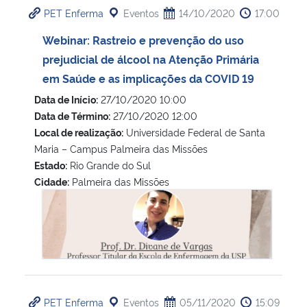
PET Enferma
Eventos
14/10/2020
17:00
Secretaria-Geral
Webinar: Rastreio e prevenção do uso
prejudicial de álcool na Atenção Primária
Secretaria de Governo
em Saúde e as implicações da COVID 19
Data de Início:
27/10/2020 10:00
Gabinete de Segurança Institucional
Data de Término:
27/10/2020 12:00
Local de realização:
Universidade Federal de Santa
Advocacia-Geral da União
Maria – Campus Palmeira das Missões
Estado:
Rio Grande do Sul
Banco Central do Brasil
Cidade:
Palmeira das Missões
Webinar: Rastreio e prevenção do uso prejudicial de álco
Planalto
PET Enferma
Eventos
05/11/2020
15:09