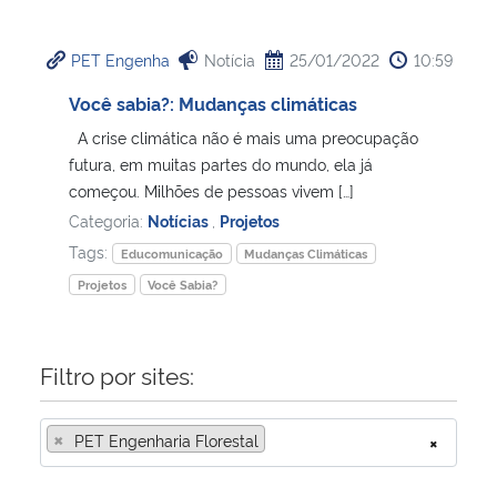
Ministério da Cidadania
PET Engenha
Notícia
25/01/2022
10:59
Ministério da Saúde
Você sabia?: Mudanças climáticas
A crise climática não é mais uma preocupação
Ministério de Minas e Energia
futura, em muitas partes do mundo, ela já
começou. Milhões de pessoas vivem […]
Ministério da Ciência, Tecnologia, Inovações e Comunicações
Categoria:
Notícias
,
Projetos
Tags:
Ministério do Meio Ambiente
Educomunicação
Mudanças Climáticas
Projetos
Você Sabia?
Ministério do Turismo
Filtro por sites:
Ministério do Desenvolvimento Regional
Controladoria-Geral da União
×
PET Engenharia Florestal
×
Ministério da Mulher, da Família e dos Direitos Humanos