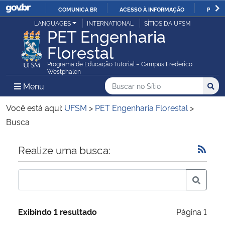
COMUNICA BR
ACESSO À INFORMAÇÃO
PARTI
Casa Civil
LANGUAGES
INTERNATIONAL
SÍTIOS DA UFSM
IR
PET Engenharia
PARA
Florestal
Ministério da Justiça e Segurança Pública
O
Programa de Educação Tutorial – Campus Frederico
CONTEÚDO
Westphalen
Ministério da Defesa
Buscar no no Sítio
Busca
Busca:
Menu Principal do Sítio
Menu
Busc
Ministério das Relações Exteriores
Você está aqui:
UFSM
>
PET Engenharia Florestal
>
Busca
Ministério da Economia
Início do conteúdo
Realize uma busca:
Ministério da Infraestrutura
Ministério da Agricultura, Pecuária e Abastecimento
Ministério da Educação
Exibindo 1 resultado
Página 1