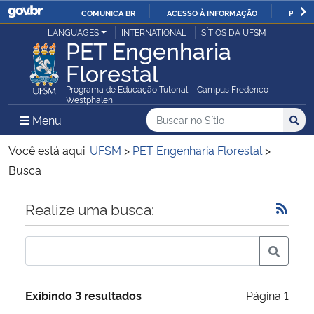
COMUNICA BR
ACESSO À INFORMAÇÃO
PARTI
Casa Civil
LANGUAGES
INTERNATIONAL
SÍTIOS DA UFSM
IR
PET Engenharia
PARA
Florestal
Ministério da Justiça e Segurança Pública
O
Programa de Educação Tutorial – Campus Frederico
CONTEÚDO
Westphalen
Ministério da Defesa
Buscar no no Sítio
Busca
Busca:
Menu Principal do Sítio
Menu
Busc
Ministério das Relações Exteriores
Você está aqui:
UFSM
>
PET Engenharia Florestal
>
Busca
Ministério da Economia
Início do conteúdo
Realize uma busca:
Ministério da Infraestrutura
Ministério da Agricultura, Pecuária e Abastecimento
Ministério da Educação
Exibindo 3 resultados
Página 1