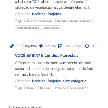
criada em 2012, aborda assuntos referentes à
proteção da vegetação nativa, dentre elas, as […]
Secretaria-Geral
Categoria:
Notícias
,
Projetos
Tags:
Área de Preservação
Código Florestal Brasileiro
Secretaria de Governo
Educomunicação
Você Sabia?
Gabinete de Segurança Institucional
PET Engenha
Notícia
30/11/2021
13:58
Advocacia-Geral da União
VOCÊ SABIA? Incêndios Florestais
Banco Central do Brasil
O fogo há milhares de anos vem sendo utilizado
como instrumento de manejo do solo, por de fato,
ser mais barato. Será? […]
Planalto
Categoria:
Notícias
,
Projetos
,
Sem categoria
Tags:
Banner
Notícias
Projetos
Você Sabia?
Filtro por sites: