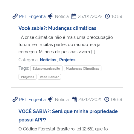
Ministério da Cidadania
PET Engenha
Notícia
25/01/2022
10:59
Ministério da Saúde
Você sabia?: Mudanças climáticas
A crise climática não é mais uma preocupação
Ministério de Minas e Energia
futura, em muitas partes do mundo, ela já
começou. Milhões de pessoas vivem […]
Ministério da Ciência, Tecnologia, Inovações e Comunicações
Categoria:
Notícias
,
Projetos
Tags:
Ministério do Meio Ambiente
Educomunicação
Mudanças Climáticas
Projetos
Você Sabia?
Ministério do Turismo
PET Engenha
Notícia
23/12/2021
09:59
Ministério do Desenvolvimento Regional
VOCÊ SABIA?: Será que minha propriedade
Controladoria-Geral da União
possui APP?
O Código Florestal Brasileiro, lei 12.651 que foi
Ministério da Mulher, da Família e dos Direitos Humanos