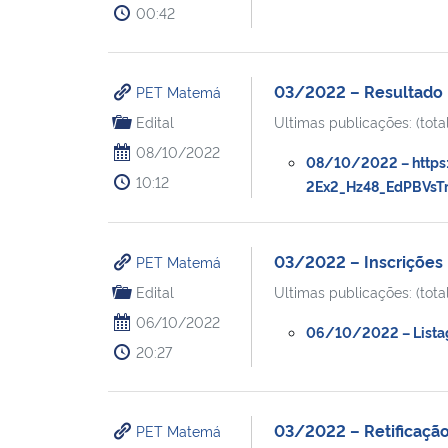
00:42
03/2022 – Resultado 
PET Matemá
Edital
Ultimas publicações: (total
08/10/2022
08/10/2022 – https:
10:12
2Ex2_Hz48_EdPBVsTr
03/2022 – Inscriçõe
PET Matemá
Edital
Ultimas publicações: (total
06/10/2022
06/10/2022 – Listag
20:27
03/2022 – Retificaçã
PET Matemá