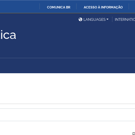
COMUNICA BR
ACESSO À INFORMAÇÃO
Ministério da Defesa
Ministério das Relações
Mini
IR
LANGUAGES
INTERNATI
Exteriores
PARA
ica
O
Ministério da Cidadania
Ministério da Saúde
Mini
CONTEÚDO
Ministério do
Controladoria-Geral da
Mini
Desenvolvimento Regional
União
Famí
Hum
Advocacia-Geral da União
Banco Central do Brasil
Plan
P