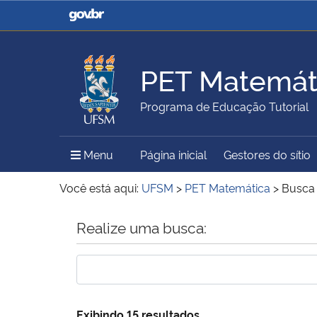
Casa Civil
Ministério da Justiça e
Segurança Pública
PET Matemát
Ministério da Agricultura,
Ministério da Educação
Programa de Educação Tutorial
Pecuária e Abastecimento
Menu Principal do Sítio
Menu
Página inicial
Gestores do sítio
Ministério do Meio Ambiente
Ministério do Turismo
Você está aqui:
UFSM
>
PET Matemática
>
Busca
Início do conteúdo
Realize uma busca:
Secretaria de Governo
Gabinete de Segurança
Institucional
Exibindo 15 resultados