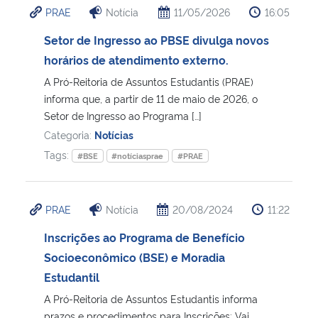
PRAE
Notícia
11/05/2026
16:05
Ministério da Cidadania
Setor de Ingresso ao PBSE divulga novos
Ministério da Saúde
horários de atendimento externo.
A Pró-Reitoria de Assuntos Estudantis (PRAE)
Ministério de Minas e Energia
informa que, a partir de 11 de maio de 2026, o
Setor de Ingresso ao Programa […]
Ministério da Ciência, Tecnologia, Inovações e Comunicações
Categoria:
Notícias
Tags:
#BSE
#notíciasprae
#PRAE
Ministério do Meio Ambiente
Ministério do Turismo
PRAE
Notícia
20/08/2024
11:22
Inscrições ao Programa de Benefício
Ministério do Desenvolvimento Regional
Socioeconômico (BSE) e Moradia
Estudantil
Controladoria-Geral da União
A Pró-Reitoria de Assuntos Estudantis informa
Ministério da Mulher, da Família e dos Direitos Humanos
prazos e procedimentos para Inscrições: Vai