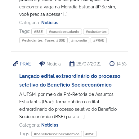
concorrer a vaga na Moradia Estudantil?Se sim,
você precisa acessar […]
Secretaria-Geral
Categoria:
Notícias
Tags:
Secretaria de Governo
#BSE
#casadoestudante
#estudantes
#estudantes; #prae; #BSE
#moradia
#PRAE
Gabinete de Segurança Institucional
PRAE
Notícia
28/07/2021
14:53
Advocacia-Geral da União
Lançado edital extraordinário do processo
Banco Central do Brasil
seletivo do Benefício Socioeconômico
A UFSM, por meio da Pró-Reitoria de Assuntos
Planalto
Estudantis (Prae), torna público o edital
extraordinário do processo seletivo do Benefício
Socioeconômico (BSE) para o […]
Categoria:
Notícias
Tags:
#benefíciosocioeconômico
#BSE