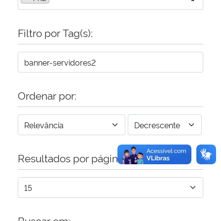
Secretaria-Geral
Filtro por Tag(s):
Secretaria de Governo
Gabinete de Segurança Institucional
Ordenar por:
Advocacia-Geral da União
Banco Central do Brasil
Planalto
Resultados por página:
Buscar em: