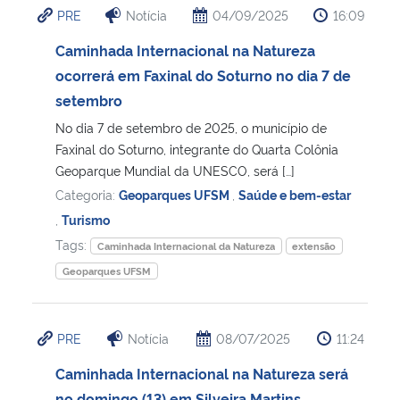
PRE
Notícia
04/09/2025
16:09
Ministério da Cidadania
Caminhada Internacional na Natureza
Ministério da Saúde
ocorrerá em Faxinal do Soturno no dia 7 de
setembro
Ministério de Minas e Energia
No dia 7 de setembro de 2025, o município de
Faxinal do Soturno, integrante do Quarta Colônia
Ministério da Ciência, Tecnologia, Inovações e Comunicações
Geoparque Mundial da UNESCO, será […]
Categoria:
Geoparques UFSM
,
Saúde e bem-estar
Ministério do Meio Ambiente
,
Turismo
Tags:
Caminhada Internacional da Natureza
extensão
Ministério do Turismo
Geoparques UFSM
Ministério do Desenvolvimento Regional
PRE
Notícia
08/07/2025
11:24
Controladoria-Geral da União
Caminhada Internacional na Natureza será
Ministério da Mulher, da Família e dos Direitos Humanos
no domingo (13) em Silveira Martins