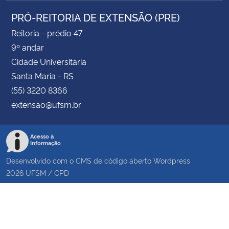
PRÓ-REITORIA DE EXTENSÃO (PRE)
Reitoria - prédio 47
9º andar
Cidade Universitária
Santa Maria - RS
(55) 3220 8366
extensao@ufsm.br
Acesso à
Informação
Desenvolvido com o CMS de código aberto
Wordpress
2026
UFSM
/
CPD