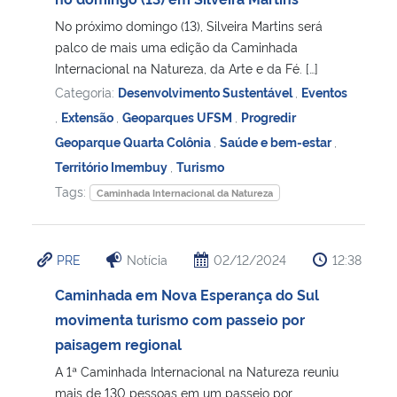
No próximo domingo (13), Silveira Martins será
Secretaria-Geral
palco de mais uma edição da Caminhada
Internacional na Natureza, da Arte e da Fé. […]
Secretaria de Governo
Categoria:
Desenvolvimento Sustentável
,
Eventos
,
Extensão
,
Geoparques UFSM
,
Progredir
Gabinete de Segurança Institucional
Geoparque Quarta Colônia
,
Saúde e bem-estar
,
Território Imembuy
,
Turismo
Advocacia-Geral da União
Tags:
Caminhada Internacional da Natureza
Banco Central do Brasil
PRE
Notícia
02/12/2024
12:38
Planalto
Caminhada em Nova Esperança do Sul
movimenta turismo com passeio por
paisagem regional
A 1ª Caminhada Internacional na Natureza reuniu
mais de 130 pessoas em um passeio por