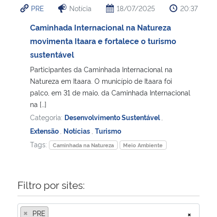
PRE
Notícia
18/07/2025
20:37
Ministério da Cidadania
Caminhada Internacional na Natureza
Ministério da Saúde
movimenta Itaara e fortalece o turismo
sustentável
Ministério de Minas e Energia
Participantes da Caminhada Internacional na
Natureza em Itaara. O município de Itaara foi
Ministério da Ciência, Tecnologia, Inovações e Comunicações
palco, em 31 de maio, da Caminhada Internacional
na […]
Ministério do Meio Ambiente
Categoria:
Desenvolvimento Sustentável
,
Extensão
,
Notícias
,
Turismo
Ministério do Turismo
Tags:
Caminhada na Natureza
Meio Ambiente
Ministério do Desenvolvimento Regional
Filtro por sites:
Controladoria-Geral da União
×
PRE
×
Ministério da Mulher, da Família e dos Direitos Humanos