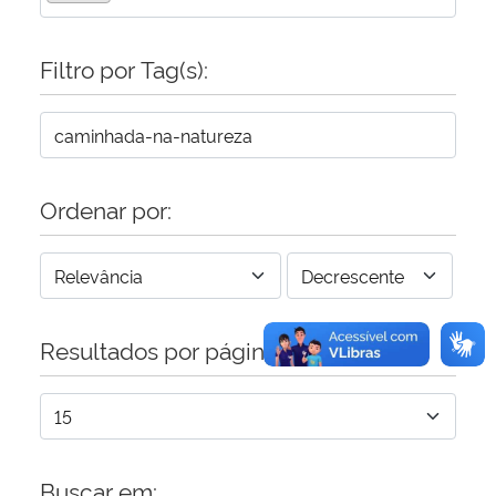
Secretaria-Geral
Filtro por Tag(s):
Secretaria de Governo
Gabinete de Segurança Institucional
Ordenar por:
Advocacia-Geral da União
Banco Central do Brasil
Resultados por página:
Planalto
Buscar em: