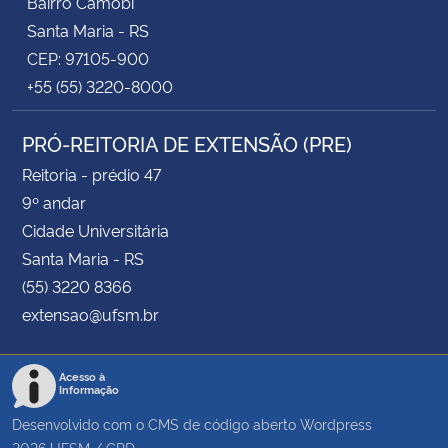
Bairro Camobi
Santa Maria - RS
CEP: 97105-900
+55 (55) 3220-8000
PRÓ-REITORIA DE EXTENSÃO (PRE)
Reitoria - prédio 47
9º andar
Cidade Universitária
Santa Maria - RS
(55) 3220 8366
extensao@ufsm.br
Acesso à
Informação
Desenvolvido com o CMS de código aberto
Wordpress
2026
UFSM
/
CPD