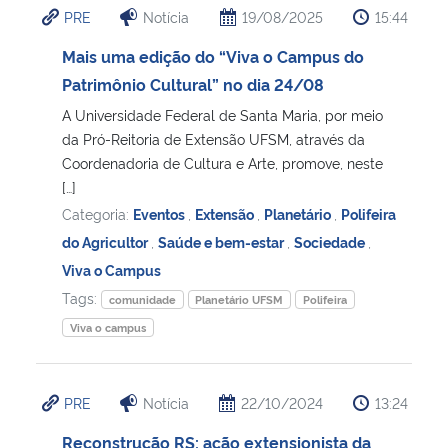
PRE
Notícia
19/08/2025
15:44
Ministério da Cidadania
Mais uma edição do “Viva o Campus do
Ministério da Saúde
Patrimônio Cultural” no dia 24/08
A Universidade Federal de Santa Maria, por meio
Ministério de Minas e Energia
da Pró-Reitoria de Extensão UFSM, através da
Coordenadoria de Cultura e Arte, promove, neste
Ministério da Ciência, Tecnologia, Inovações e Comunicações
[…]
Categoria:
Eventos
,
Extensão
,
Planetário
,
Polifeira
Ministério do Meio Ambiente
do Agricultor
,
Saúde e bem-estar
,
Sociedade
,
Viva o Campus
Ministério do Turismo
Tags:
comunidade
Planetário UFSM
Polifeira
Viva o campus
Ministério do Desenvolvimento Regional
Controladoria-Geral da União
PRE
Notícia
22/10/2024
13:24
Reconstrução RS: ação extensionista da
Ministério da Mulher, da Família e dos Direitos Humanos