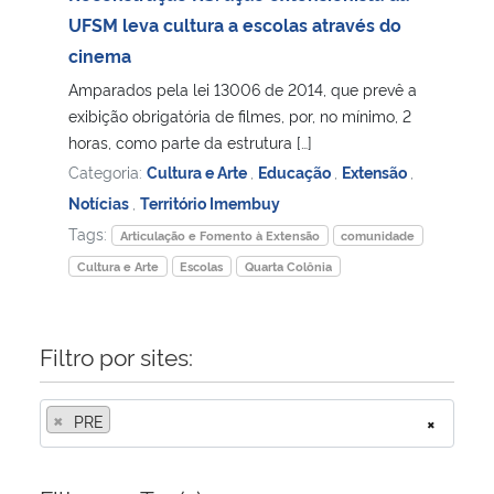
UFSM leva cultura a escolas através do
Secretaria-Geral
cinema
Amparados pela lei 13006 de 2014, que prevê a
Secretaria de Governo
exibição obrigatória de filmes, por, no mínimo, 2
horas, como parte da estrutura […]
Gabinete de Segurança Institucional
Categoria:
Cultura e Arte
,
Educação
,
Extensão
,
Notícias
,
Território Imembuy
Advocacia-Geral da União
Tags:
Articulação e Fomento à Extensão
comunidade
Cultura e Arte
Escolas
Quarta Colônia
Banco Central do Brasil
Planalto
Filtro por sites:
×
PRE
×