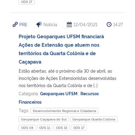
ODS 17
PRE
Notícia
12/04/2021
14:27
Projeto Geoparques UFSM financiará
Ações de Extensão que atuem nos
territórios da Quarta Colônia e de
Caçapava
Estão abertas, até o próximo dia 30 de abril, as
inscrições de Ações Extensionistas desenvolvidas
nos territórios da Quarta Colônia e de […]
Categoria:
Geoparques UFSM
,
Recursos
Financeiros
Tags:
Desenvolvimento Regional e Cidadania
Geoparque Caçapava do Sul
Geoparque Quarta Colônia
ODS 08
ODS 11
ODS 15
ODS 17