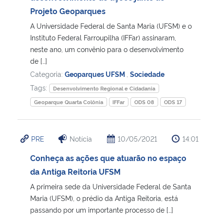
Projeto Geoparques
Secretaria-Geral
A Universidade Federal de Santa Maria (UFSM) e o
Instituto Federal Farroupilha (IFFar) assinaram,
Secretaria de Governo
neste ano, um convênio para o desenvolvimento
de […]
Categoria:
Geoparques UFSM
,
Sociedade
Gabinete de Segurança Institucional
Tags:
Desenvolvimento Regional e Cidadania
Advocacia-Geral da União
Geoparque Quarta Colônia
IFFar
ODS 08
ODS 17
Banco Central do Brasil
PRE
Notícia
10/05/2021
14:01
Planalto
Conheça as ações que atuarão no espaço
da Antiga Reitoria UFSM
A primeira sede da Universidade Federal de Santa
Maria (UFSM), o prédio da Antiga Reitoria, está
passando por um importante processo de […]