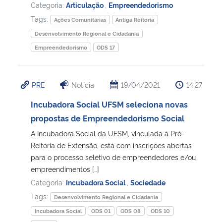
Categoria:
Articulação
,
Empreendedorismo
Tags:
Ações Comunitárias
Antiga Reitoria
Desenvolvimento Regional e Cidadania
Empreendedorismo
ODS 17
PRE
Notícia
19/04/2021
14:27
Incubadora Social UFSM seleciona novas
propostas de Empreendedorismo Social
A Incubadora Social da UFSM, vinculada à Pró-
Reitoria de Extensão, está com inscrições abertas
para o processo seletivo de empreendedores e/ou
empreendimentos […]
Categoria:
Incubadora Social
,
Sociedade
Tags:
Desenvolvimento Regional e Cidadania
Incubadora Social
ODS 01
ODS 08
ODS 10