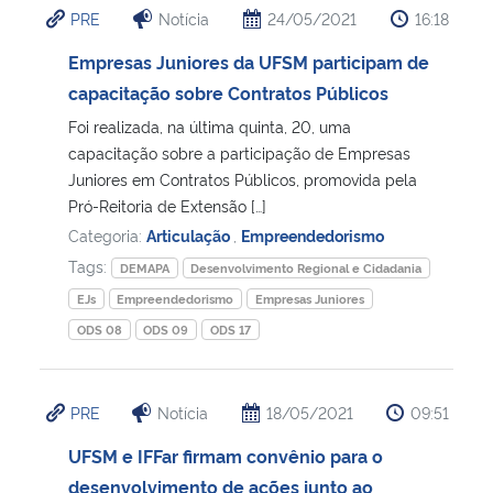
PRE
Notícia
24/05/2021
16:18
Ministério da Cidadania
Empresas Juniores da UFSM participam de
Ministério da Saúde
capacitação sobre Contratos Públicos
Foi realizada, na última quinta, 20, uma
Ministério de Minas e Energia
capacitação sobre a participação de Empresas
Juniores em Contratos Públicos, promovida pela
Ministério da Ciência, Tecnologia, Inovações e Comunicações
Pró-Reitoria de Extensão […]
Categoria:
Articulação
,
Empreendedorismo
Ministério do Meio Ambiente
Tags:
DEMAPA
Desenvolvimento Regional e Cidadania
EJs
Empreendedorismo
Empresas Juniores
Ministério do Turismo
ODS 08
ODS 09
ODS 17
Ministério do Desenvolvimento Regional
PRE
Notícia
18/05/2021
09:51
Controladoria-Geral da União
UFSM e IFFar firmam convênio para o
desenvolvimento de ações junto ao
Ministério da Mulher, da Família e dos Direitos Humanos