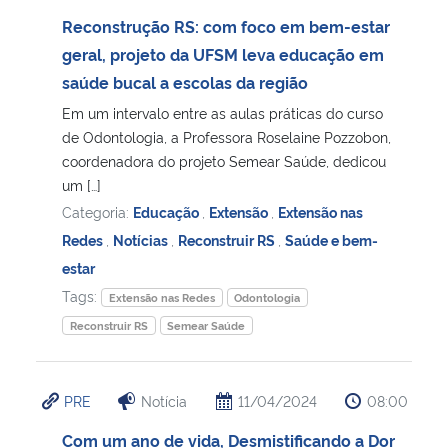
Reconstrução RS: com foco em bem-estar
Secretaria-Geral
geral, projeto da UFSM leva educação em
saúde bucal a escolas da região
Secretaria de Governo
Em um intervalo entre as aulas práticas do curso
de Odontologia, a Professora Roselaine Pozzobon,
Gabinete de Segurança Institucional
coordenadora do projeto Semear Saúde, dedicou
um […]
Advocacia-Geral da União
Categoria:
Educação
,
Extensão
,
Extensão nas
Redes
,
Notícias
,
Reconstruir RS
,
Saúde e bem-
Banco Central do Brasil
estar
Tags:
Extensão nas Redes
Odontologia
Planalto
Reconstruir RS
Semear Saúde
PRE
Notícia
11/04/2024
08:00
Com um ano de vida, Desmistificando a Dor