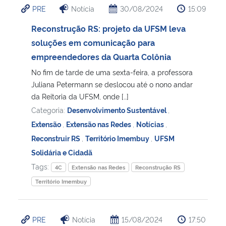
PRE
Notícia
30/08/2024
15:09
Ministério da Cidadania
Reconstrução RS: projeto da UFSM leva
Ministério da Saúde
soluções em comunicação para
empreendedores da Quarta Colônia
Ministério de Minas e Energia
No fim de tarde de uma sexta-feira, a professora
Juliana Petermann se deslocou até o nono andar
Ministério da Ciência, Tecnologia, Inovações e Comunicações
da Reitoria da UFSM, onde […]
Categoria:
Desenvolvimento Sustentável
,
Ministério do Meio Ambiente
Extensão
,
Extensão nas Redes
,
Notícias
,
Reconstruir RS
,
Território Imembuy
,
UFSM
Ministério do Turismo
Solidária e Cidadã
Tags:
4C
Extensão nas Redes
Reconstrução RS
Ministério do Desenvolvimento Regional
Território Imembuy
Controladoria-Geral da União
PRE
Notícia
15/08/2024
17:50
Ministério da Mulher, da Família e dos Direitos Humanos