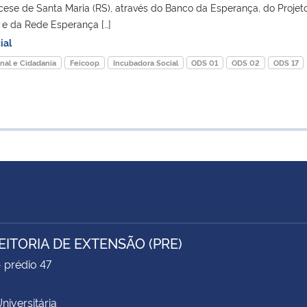
cese de Santa Maria (RS), através do Banco da Esperança, do Projet
e da Rede Esperança […]
ial
nal e Cidadania
Feicoop
Incubadora Social
ODS 01
ODS 02
ODS 17
EITORIA DE EXTENSÃO (PRE)
- prédio 47
niversitária