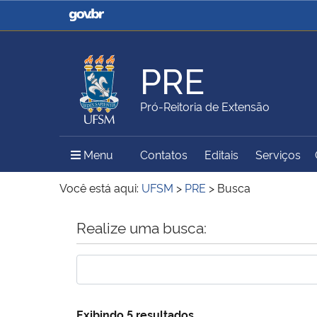
Casa Civil
Ministério da Justiça e
Segurança Pública
PRE
Ministério da Agricultura,
Ministério da Educação
Pró-Reitoria de Extensão
Pecuária e Abastecimento
Menu Principal do Sítio
Menu
Contatos
Editais
Serviços
Ministério do Meio Ambiente
Ministério do Turismo
Você está aqui:
UFSM
>
PRE
>
Busca
Início do conteúdo
Realize uma busca:
Secretaria de Governo
Gabinete de Segurança
Institucional
Exibindo 5 resultados