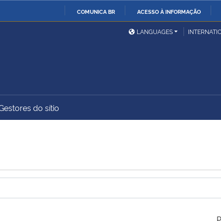
COMUNICA BR
ACESSO À INFORMAÇÃO
Ministério da Defesa
Ministério das Relações
Mini
IR
LANGUAGES
INTERNATI
Exteriores
PARA
O
Ministério da Cidadania
Ministério da Saúde
Mini
CONTEÚDO
Gestores do sítio
Ministério do
Controladoria-Geral da
Mini
Desenvolvimento Regional
União
Famí
Hum
Advocacia-Geral da União
Banco Central do Brasil
Plan
P