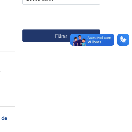
Filtrar
r
l de