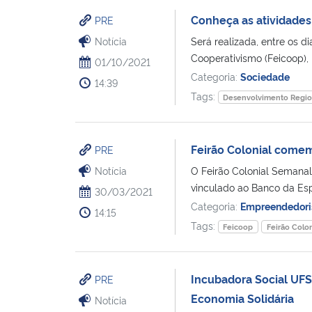
Conheça as atividade
PRE
Notícia
Será realizada, entre os di
Cooperativismo (Feicoop), 
01/10/2021
Categoria:
Sociedade
14:39
Tags:
Desenvolvimento Regio
Feirão Colonial come
PRE
Notícia
O Feirão Colonial Semanal
vinculado ao Banco da Esp
30/03/2021
Categoria:
Empreendedor
14:15
Tags:
Feicoop
Feirão Colon
Incubadora Social UFS
PRE
Economia Solidária
Notícia