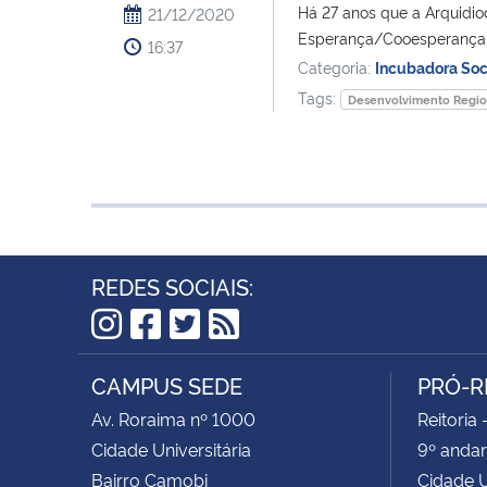
Há 27 anos que a Arquidio
21/12/2020
Esperança/Cooesperança 
16:37
Categoria:
Incubadora Soc
Tags:
Desenvolvimento Regio
REDES SOCIAIS:
Instagram
Facebook
Twitter
RSS
CAMPUS SEDE
PRÓ-R
Av. Roraima nº 1000
Reitoria 
Cidade Universitária
9º andar
Bairro Camobi
Cidade U