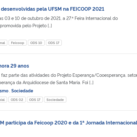
s desenvolvidas pela UFSM na FEICOOP 2021
as 03 e 10 de outubro de 2021, a 27.ª Feira Internacional do
promovida pelo Projeto […]
nal
Feicoop
ODS 10
ODS 17
mora 29 anos
 faz parte das atividades do Projeto Esperança/Cooesperança, seto
erança da Arquidiocese de Santa Maria. Foi […]
ismo
,
Sociedade
ial
ODS 02
ODS 17
Sociedade
M participa da Feicoop 2020 e da 1ª Jornada Internaciona