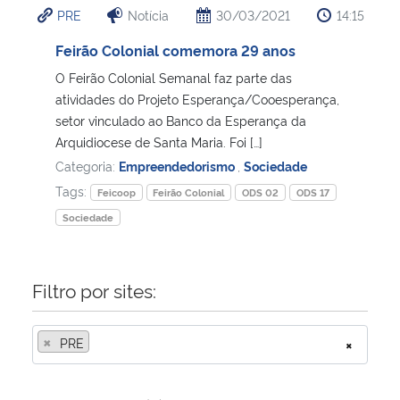
PRE
Notícia
30/03/2021
14:15
Ministério da Cidadania
Feirão Colonial comemora 29 anos
Ministério da Saúde
O Feirão Colonial Semanal faz parte das
atividades do Projeto Esperança/Cooesperança,
Ministério de Minas e Energia
setor vinculado ao Banco da Esperança da
Arquidiocese de Santa Maria. Foi […]
Ministério da Ciência, Tecnologia, Inovações e Comunicações
Categoria:
Empreendedorismo
,
Sociedade
Tags:
Feicoop
Feirão Colonial
ODS 02
ODS 17
Ministério do Meio Ambiente
Sociedade
Ministério do Turismo
Filtro por sites:
Ministério do Desenvolvimento Regional
×
PRE
×
Controladoria-Geral da União
Ministério da Mulher, da Família e dos Direitos Humanos