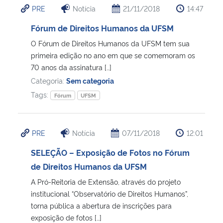
PRE
Notícia
21/11/2018
14:47
Ministério da Cidadania
Fórum de Direitos Humanos da UFSM
Ministério da Saúde
O Fórum de Direitos Humanos da UFSM tem sua
primeira edição no ano em que se comemoram os
Ministério de Minas e Energia
70 anos da assinatura […]
Categoria:
Sem categoria
Ministério da Ciência, Tecnologia, Inovações e Comunicações
Tags:
Fórum
UFSM
Ministério do Meio Ambiente
PRE
Notícia
07/11/2018
12:01
Ministério do Turismo
SELEÇÃO – Exposição de Fotos no Fórum
de Direitos Humanos da UFSM
Ministério do Desenvolvimento Regional
A Pró-Reitoria de Extensão, através do projeto
institucional “Observatório de Direitos Humanos”,
Controladoria-Geral da União
torna pública a abertura de inscrições para
exposição de fotos […]
Ministério da Mulher, da Família e dos Direitos Humanos