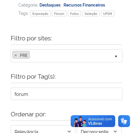
Categoria:
Destaques
,
Recursos Financeiros
Tags:
Secretaria-Geral
Exposição
Fórum
Fotos
Seleção
UFSM
Secretaria de Governo
Filtro por sites:
Gabinete de Segurança Institucional
×
PRE
×
Advocacia-Geral da União
Filtro por Tag(s):
Banco Central do Brasil
Planalto
Ordenar por: