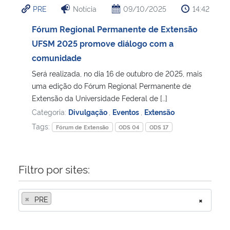
PRE
Notícia
09/10/2025
14:42
Ministério da Cidadania
Fórum Regional Permanente de Extensão
Ministério da Saúde
UFSM 2025 promove diálogo com a
comunidade
Ministério de Minas e Energia
Será realizada, no dia 16 de outubro de 2025, mais
uma edição do Fórum Regional Permanente de
Ministério da Ciência, Tecnologia, Inovações e Comunicações
Extensão da Universidade Federal de […]
Categoria:
Divulgação
,
Eventos
,
Extensão
Ministério do Meio Ambiente
Tags:
Fórum de Extensão
ODS 04
ODS 17
Ministério do Turismo
Filtro por sites:
Ministério do Desenvolvimento Regional
×
PRE
×
Controladoria-Geral da União
Ministério da Mulher, da Família e dos Direitos Humanos