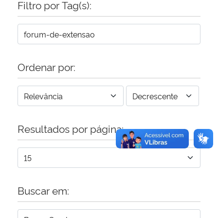
Filtro por Tag(s):
Secretaria-Geral
Secretaria de Governo
Ordenar por:
Gabinete de Segurança Institucional
Advocacia-Geral da União
Resultados por página:
Banco Central do Brasil
Planalto
Buscar em: