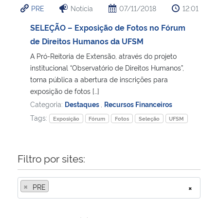
PRE
Notícia
07/11/2018
12:01
Ministério da Cidadania
SELEÇÃO – Exposição de Fotos no Fórum
Ministério da Saúde
de Direitos Humanos da UFSM
A Pró-Reitoria de Extensão, através do projeto
Ministério de Minas e Energia
institucional “Observatório de Direitos Humanos”,
torna pública a abertura de inscrições para
Ministério da Ciência, Tecnologia, Inovações e Comunicações
exposição de fotos […]
Categoria:
Destaques
,
Recursos Financeiros
Ministério do Meio Ambiente
Tags:
Exposição
Fórum
Fotos
Seleção
UFSM
Ministério do Turismo
Filtro por sites:
Ministério do Desenvolvimento Regional
×
PRE
×
Controladoria-Geral da União
Ministério da Mulher, da Família e dos Direitos Humanos