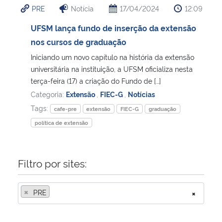
PRE
Notícia
17/04/2024
12:09
Ministério da Cidadania
UFSM lança fundo de inserção da extensão
Ministério da Saúde
nos cursos de graduação
Iniciando um novo capítulo na história da extensão
Ministério de Minas e Energia
universitária na instituição, a UFSM oficializa nesta
terça-feira (17) a criação do Fundo de […]
Ministério da Ciência, Tecnologia, Inovações e Comunicações
Categoria:
Extensão
,
FIEC-G
,
Notícias
Tags:
cafe-pre
extensão
FIEC-G
graduação
Ministério do Meio Ambiente
política de extensão
Ministério do Turismo
Filtro por sites:
Ministério do Desenvolvimento Regional
×
PRE
×
Controladoria-Geral da União
Ministério da Mulher, da Família e dos Direitos Humanos