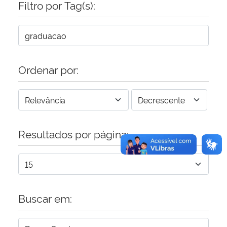
Filtro por Tag(s):
Secretaria-Geral
Secretaria de Governo
Ordenar por:
Gabinete de Segurança Institucional
Advocacia-Geral da União
Resultados por página:
Banco Central do Brasil
Planalto
Buscar em: